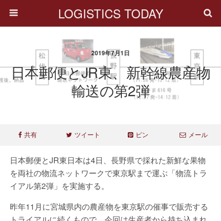
LOGISTICS TODAY
2019年7月1日
日本郵便とJR東、新幹線農産物
輸送の第2弾
共有
ツイート
ピン
メール
日本郵便とJR東日本は4日、長野県で採れた新鮮な果物
を両社の物流ネットワークで東京駅まで運ぶ「物流トラ
イアル第2弾」を実施する。
昨年11月に宮城県内の農産物を東京駅の催事で販売する
トライアルに続くもので、今回は生産者から持ち込まれ