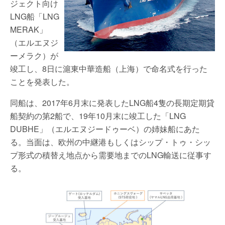
ジェクト向け
LNG船「LNG
MERAK」
（エルエヌジ
ーメラク）が
竣工し、8日に滬東中華造船（上海）で命名式を行った
ことを発表した。
同船は、2017年6月末に発表したLNG船4隻の長期定期貸
船契約の第2船で、19年10月末に竣工した「LNG
DUBHE」（エルエヌジードゥーベ）の姉妹船にあた
る。当面は、欧州の中継港もしくはシップ・トゥ・シッ
プ形式の積替え地点から需要地までのLNG輸送に従事す
る。