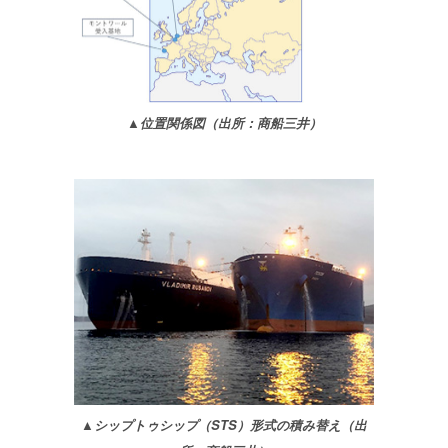
▲位置関係図（出所：商船三井）
▲シップトゥシップ（STS）形式の積み替え（出