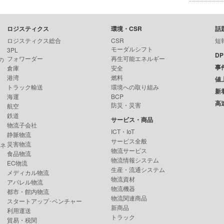
ロジスティクス
環境・CSR
話
ロジスティクス総合
CSR
短
モーダルシフト
3PL
D
フォワーダー
再生可能エネルギー
の
事
倉庫
安全
港湾
燃料
値
トラック輸送
環境への取り組み
新
海運
BCP
高
防災・災害
航空
鉄道
サービス・商品
物流子会社
ICT・IoT
静脈物流
サービス全般
災害物流
ンネ
物流サービス
食品物流
物流情報システム
EC物流
生産・流通システム
メディカル物流
物流資材
アパレル物流
物流機器
都市・館内物流
物流関連商品
スタートアップ･ベンチャー
新商品
利用運送
トラック
貿易・税関