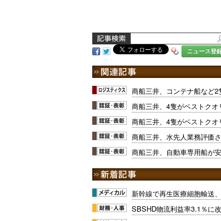
ニュース登
商船三井、コンテナ船など2
商船三井、4隻がベストクオ
商船三井、4隻がベストクオ
商船三井、水先人業務評価さ
商船三井、自動車専用船が
新幹線で再生医療細胞輸送
SBSHD物流利益率3.1％