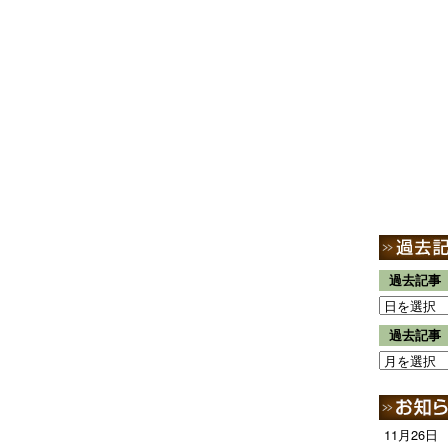
過去記事
過去記事
11月26日