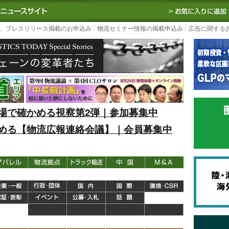
S TODAY｜国内最大の物流ニュースサイト
3PL, SCMなど国内外の最新の物流
、プレスリリース掲載のお申込み
物流セミナー情報の掲載申込み
広告に関する
場で確かめる視察第2弾｜参加募集中
める【物流広報連絡会議】｜会員募集中