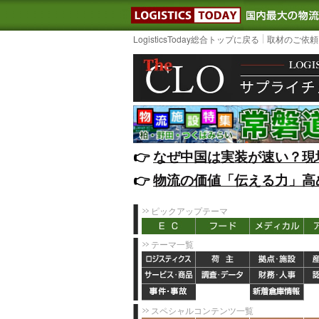
LOGISTIC
LogisticsToday総合トップに戻る
取材のご依頼
👉️
なぜ中国は実装が速い？現
👉️
物流の価値「伝える力」高
ピックアップテーマ
テーマ一覧
スペシャルコンテンツ一覧