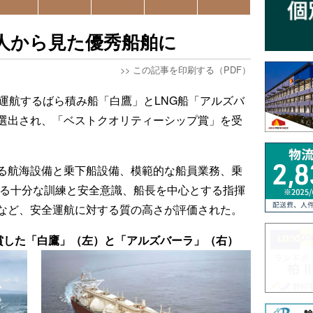
人から見た優秀船舶に
>>
この記事を印刷する（PDF）
が運航するばら積み船「白鷹」とLNG船「アルズバ
選出され、「ベストクオリティーシップ賞」を受
る航海設備と乗下船設備、模範的な船員業務、乗
する十分な訓練と安全意識、船長を中心とする指揮
など、安全運航に対する質の高さが評価された。
賞した「白鷹」（左）と「アルズバーラ」（右）