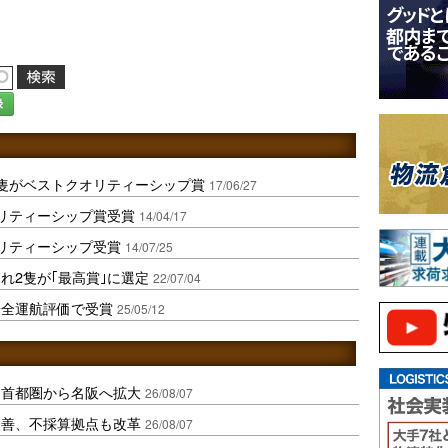
録
隻がベストクオリティーシップ賞
17/06/27
リティーシップ賞受賞
14/04/17
リティーシップ受賞
14/07/25
れ2隻が｢最高賞｣に選定
22/07/04
安全運航評価で受賞
25/05/12
、首都圏から名阪へ拡大
26/08/07
に改善、不採算拠点も改革
26/08/07