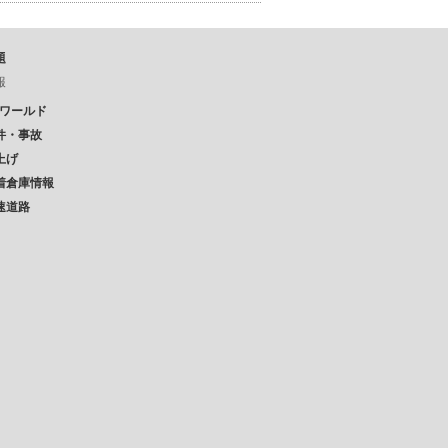
題
報
Pワールド
件・事故
上げ
着倉庫情報
速道路