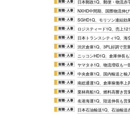
日本郵政1Q、郵便・物流赤
NXHD中間期、国際物流伸び
SGHD1Q、モリソン連結効
ロジスティード1Q、売上1
日本トランスシティ1Q、海
渋沢倉庫1Q、3PL好調で営
ニッコンHD1Q、倉庫伸長
ヤマタネ1Q、物流増収も一
中央倉庫1Q、国内輸送と輸
南総通運1Q、倉庫稼働率上
栗林商船1Q、燃料高響き営
名港海運1Q、陸送伸長も営業
日本石油輸送1Q、石油輸送