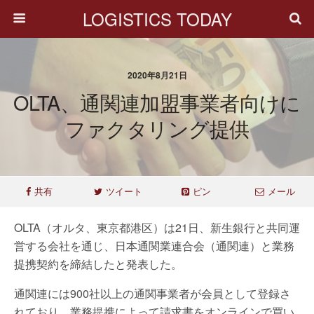
LOGISTICS TODAY
2020年8月21日
OLTA、通関連加盟事業者向けに
ファクタリング提供
共有
ツイート
ピン
メール
OLTA（オルタ、東京都港区）は21日、新生銀行と共同運
営する会社を通じ、日本通関業連合会（通関連）と業務
提携契約を締結したと発表した。
通関連には900社以上の通関事業者が会員として登録さ
れており、業務提携によって請求書をオンラインで買い