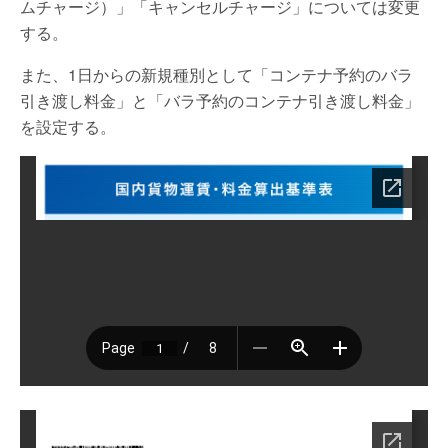
ムチャージ）」「キャンセルチャージ」については変更
する。
また、1日からの新規種別として「コンテナ予約のバラ
引き渡し料金」と「バラ予約のコンテナ引き渡し料金」
を設定する。