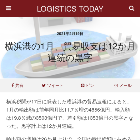
LOGISTICS TODAY
2021年2月19日
横浜港の1月、貿易収支は12か月
連続の黒字
共有
ツイート
ピン
メール
横浜税関が17日に発表した横浜港の貿易速報によると、
1月の輸出額は前年同月比11.7％増の4856億円、輸入額
は19.8％減の3503億円で、差引額は1353億円の黒字とな
った。黒字計上は12か月連続。
輸出額の増加は26か月ぶりで、全国の輸出総額に占める