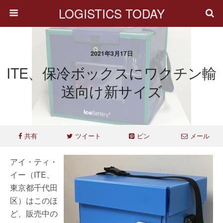
LOGISTICS TODAY
2021年3月17日
ITE、保冷ボックスにワクチン輸
送向け新サイズ
共有
ツイート
ピン
メール
アイ・ティ・
イー（ITE、
東京都千代田
区）はこのほ
ど、販売中の