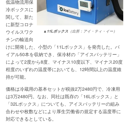
低温物流用保
冷ボックスに
関して、新た
に新型コロナ
ウイルスワク
▲
11Lボックス
（出所：アイ・ティ・イー）
チンの輸送向
けに開発した、小型の「11Lボックス」を発売した。バ
イアル50本を収納でき、保冷材の「アイスバッテリー」
によって2度から8度、マイナス10度以下、マイナス20度
程度のいずれの温度帯においても、12時間以上の温度維
持が可能。
価格は冷蔵用の基本セットが税抜2万2480円で、冷凍用
は3万2480円。なお、同社は既存の「16Lボックス」と
「32Lボックス」についても、アイスバッテリーの組み
合わせや枚数などにより厚生労働省の規定する温度帯に
対応できるとしている。