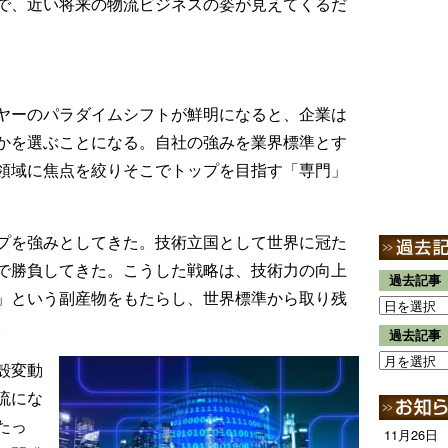
で、近い将来の物流ビジネスの姿が見えてくるだ
ヤーのパラダイムシフトが鮮明になると、企業は
かを選ぶことになる。自社の強みを業界標準とす
領域に焦点を絞りそこでトップを目指す「専門」
プを強みとしてきた。技術立国として世界に冠た
で勝負してきた。こうした戦略は、技術力の向上
過去記事
」という副産物をもたらし、世界標準から取り残
。
過去記事
殻変動
流にな
たっ
11月26日