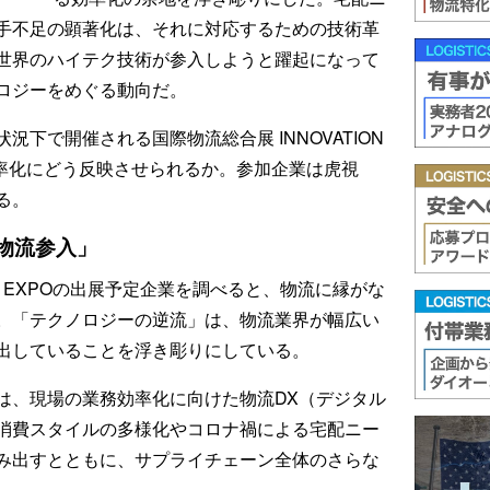
手不足の顕著化は、それに対応するための技術革
世界のハイテク技術が参入しようと躍起になって
ロジーをめぐる動向だ。
下で開催される国際物流総合展 INNOVATION
効率化にどう反映させられるか。参加企業は虎視
る。
物流参入」
ON EXPOの出展予定企業を調べると、物流に縁がな
。「テクノロジーの逆流」は、物流業界が幅広い
出していることを浮き彫りにしている。
は、現場の業務効率化に向けた物流DX（デジタル
消費スタイルの多様化やコロナ禍による宅配ニー
み出すとともに、サプライチェーン全体のさらな