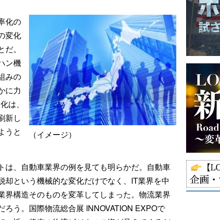
率化の
の変化
とだ。
ハン機
組みの
かに力
X化は、
刷新し
ようと
（イメージ）
トは、自動車業界の例を見ても明らかだ。自動車
脱却という機械的な変化だけでなく、IT業界を中
業界構造そのものを変革してしまった。物流業界
。国際物流総合展 INNOVATION EXPOで