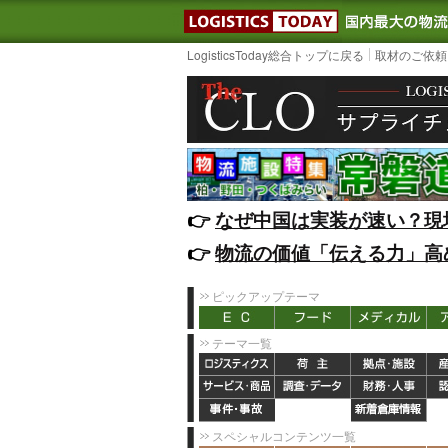
LOGISTIC
LogisticsToday総合トップに戻る
取材のご依頼
👉️
なぜ中国は実装が速い？現
👉️
物流の価値「伝える力」高
ピックアップテーマ
テーマ一覧
スペシャルコンテンツ一覧