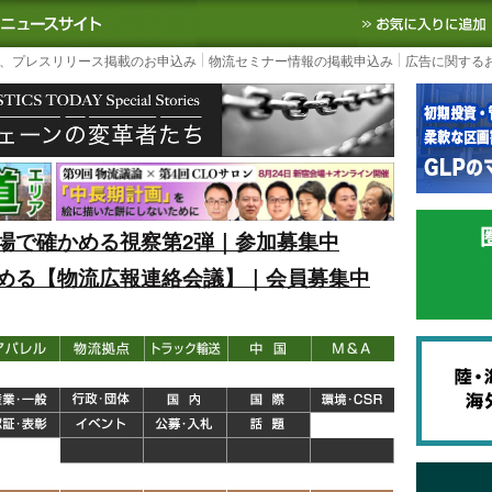
S TODAY｜国内最大の物流ニュースサイト
3PL, SCMなど国内外の最新の物流
、プレスリリース掲載のお申込み
物流セミナー情報の掲載申込み
広告に関する
場で確かめる視察第2弾｜参加募集中
める【物流広報連絡会議】｜会員募集中