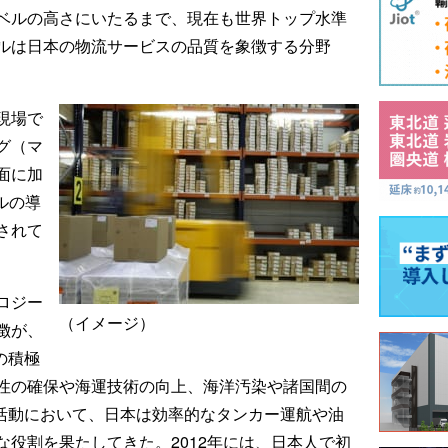
ベルの高さにいたるまで、現在も世界トップ水準
ルは日本の物流サービスの品質を象徴する分野
現場で
グ（マ
面に加
ルの導
されて
ロジー
（イメージ）
徴が、
の積極
性の確保や海運技術の向上、海洋汚染や諸国間の
の活動において、日本は効率的なタンカー運航や油
役割を果たしてきた。2012年には、日本人で初