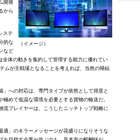
ム開発
るから
システ
分的な
（イメージ）
ンなど
ムは全体の動きを集約して管理する能力に優れてい
ステムが主戦場となることを考えれば、当然の帰結
幅」への対応は、専門タイプが依然として得意と
や極めて低温な環境を必要とする貨物の輸送だ。
物流プレイヤーは、こうしたニッチトップ戦略に
最適」のキラーメッセージが花盛りになりそうな
プを目指す企業が並ぶのも、見本市の醍醐味だ。