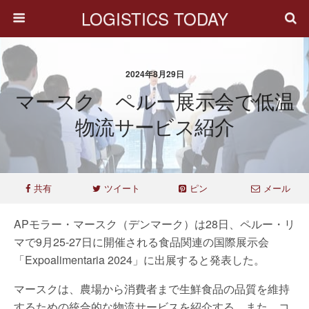
LOGISTICS TODAY
2024年8月29日
マースク、ペルー展示会で低温
物流サービス紹介
共有
ツイート
ピン
メール
APモラー・マースク（デンマーク）は28日、ペルー・リ
マで9月25-27日に開催される食品関連の国際展示会
「Expoalimentaria 2024」に出展すると発表した。
マースクは、農場から消費者まで生鮮食品の品質を維持
するための統合的な物流サービスを紹介する。また、コ