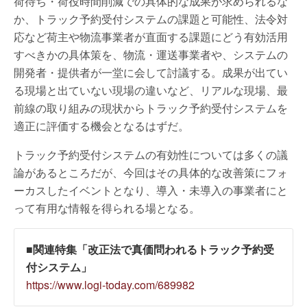
荷待ち・荷役時間削減での具体的な成果が求められるな
か、トラック予約受付システムの課題と可能性、法令対
応など荷主や物流事業者が直面する課題にどう有効活用
すべきかの具体策を、物流・運送事業者や、システムの
開発者・提供者が一堂に会して討議する。成果が出てい
る現場と出ていない現場の違いなど、リアルな現場、最
前線の取り組みの現状からトラック予約受付システムを
適正に評価する機会となるはずだ。
トラック予約受付システムの有効性については多くの議
論があるところだが、今回はその具体的な改善策にフォ
ーカスしたイベントとなり、導入・未導入の事業者にと
って有用な情報を得られる場となる。
■関連特集「改正法で真価問われるトラック予約受
付システム」
https://www.logi-today.com/689982