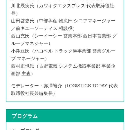
川北辰実氏（カワキタエクスプレス 代表取締役社
長）
山田啓史氏（中部興産 物流部 シニアマネージャー
／前キユーソーティス 相談役）
西山充氏（シーイーシー 営業本部 西日本営業部 グ
ループマネジャー）
小窪亘氏（ハコベル トラック簿事業部 営業グルー
プ マネージャー）
西村正也氏（古野電気 システム機器事業部 事業企
画部 主査）
モデレーター：赤澤裕介（LOGISTICS TODAY 代表
取締役社長兼編集長）
プログラム