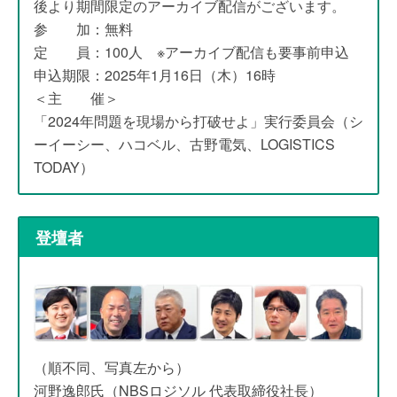
後より期間限定のアーカイブ配信がございます。
参 加：無料
定 員：100人 ※アーカイブ配信も要事前申込
申込期限：2025年1月16日（木）16時
＜主 催＞
「2024年問題を現場から打破せよ」実行委員会（シ
ーイーシー、ハコベル、古野電気、LOGISTICS
TODAY）
登壇者
（順不同、写真左から）
河野逸郎氏（NBSロジソル 代表取締役社長）