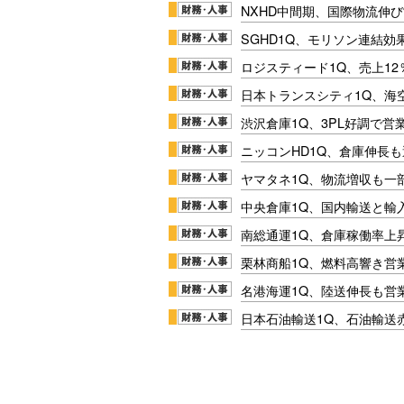
NXHD中間期、国際物流伸び
SGHD1Q、モリソン連結効
ロジスティード1Q、売上1
日本トランスシティ1Q、海
渋沢倉庫1Q、3PL好調で営
ニッコンHD1Q、倉庫伸長
ヤマタネ1Q、物流増収も一
中央倉庫1Q、国内輸送と輸
南総通運1Q、倉庫稼働率上
栗林商船1Q、燃料高響き営
名港海運1Q、陸送伸長も営業
日本石油輸送1Q、石油輸送