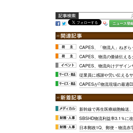
ニュース登
CAPES、「物流人」ねぎ
CAPES、物流の価値伝え
CAPES、物流向けデザイ
従業員に感謝や労い伝えるサ
CAPESが｢物流現場の最適D
新幹線で再生医療細胞輸送
SBSHD物流利益率3.1％
日本郵政1Q、郵便・物流赤