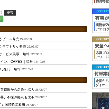
録
らうビール発売
24/05/23
るクラフトサケ発売
26/05/07
ンサービス展示｜短報
22/09/09
イン、CAPES｜短報
23/10/05
X｣発刊｜短報
22/07/28
、首都圏から名阪へ拡大
26/08/07
に改善、不採算拠点も改革
26/08/07
字も国際物流改善
26/08/07