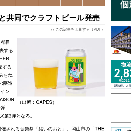
造所と共同でクラフトビール発売
>>
この記事を印刷する（PDF）
京都目
表する
ER -
販売する
労をね
の醸造
ーイン
ISON
（出所：CAPES）
2弾
リーズ第3弾となる。
で開催される音楽祭「結いのおと」、岡山市の「THE