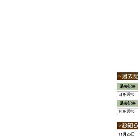
過去記事
過去記事
11月26日