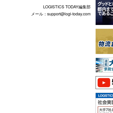
LOGISTICS TODAY編集部
メール：support@logi-today.com