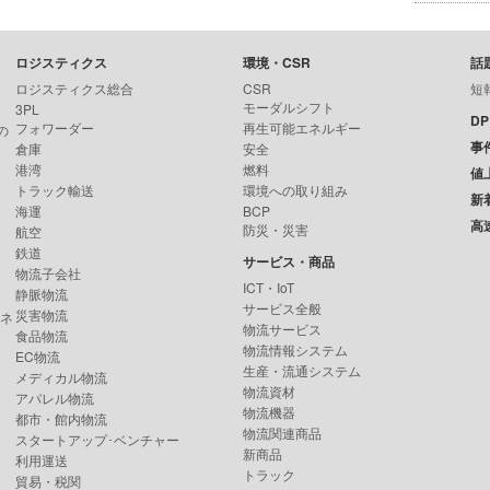
ロジスティクス
環境・CSR
話
ロジスティクス総合
CSR
短
モーダルシフト
3PL
D
フォワーダー
再生可能エネルギー
の
事
倉庫
安全
港湾
燃料
値
トラック輸送
環境への取り組み
新
海運
BCP
高
防災・災害
航空
鉄道
サービス・商品
物流子会社
ICT・IoT
静脈物流
サービス全般
災害物流
ンネ
物流サービス
食品物流
物流情報システム
EC物流
生産・流通システム
メディカル物流
物流資材
アパレル物流
物流機器
都市・館内物流
物流関連商品
スタートアップ･ベンチャー
新商品
利用運送
トラック
貿易・税関