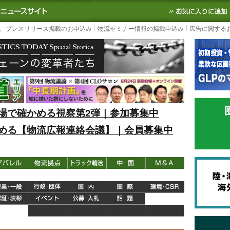
S TODAY｜国内最大の物流ニュースサイト
3PL, SCMなど国内外の最新の物流
、プレスリリース掲載のお申込み
物流セミナー情報の掲載申込み
広告に関する
場で確かめる視察第2弾｜参加募集中
める【物流広報連絡会議】｜会員募集中