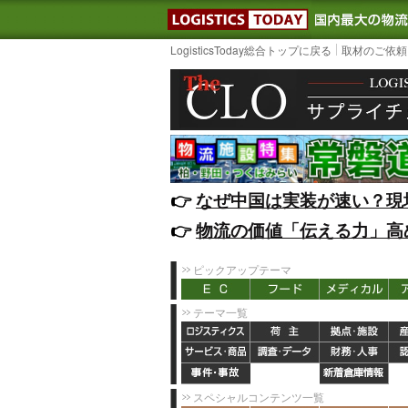
LOGISTIC
LogisticsToday総合トップに戻る
取材のご依頼
👉️
なぜ中国は実装が速い？現
👉️
物流の価値「伝える力」高
ピックアップテーマ
テーマ一覧
スペシャルコンテンツ一覧