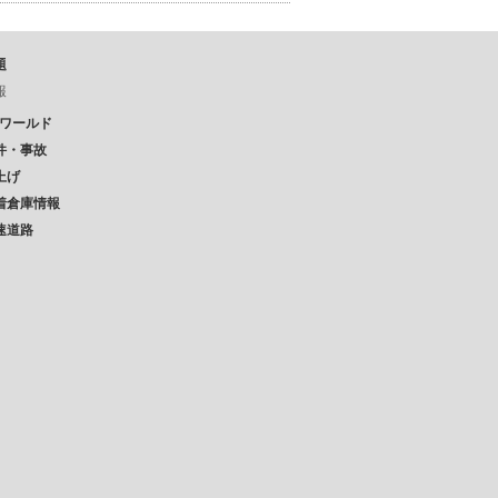
題
報
Pワールド
件・事故
上げ
着倉庫情報
速道路