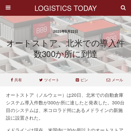
LOGISTICS TODAY
2025年5月22日
オートストア、北米での導入件
数300か所に到達
共有
ツイート
ピン
メール
オートストア（ノルウェー）は20日、北米での自動倉庫
システム導入件数が300か所に達したと発表した。300台
目のシステムは、米コロラド州にあるメドラインの新施
設に設置された。
メドラインは現在、米国内に20か所以上のオートストア