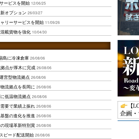
Lサービスを開始
12/06/25
に新オプション
26/03/27
キャリーサービスを開始
11/09/26
口混載貨物を強化
10/04/30
扇島に冷凍倉庫
26/08/06
域拠点が厚木に完成
26/08/06
運営型物流拠点
26/08/06
温物流拠点を長岡に
26/08/06
ダに低温物流拠点
26/08/06
送需要で業績上振れ
26/08/06
流基盤の進化を推進
26/08/06
賞の現場革新特別賞
26/08/06
しスピード配送開始
26/08/06