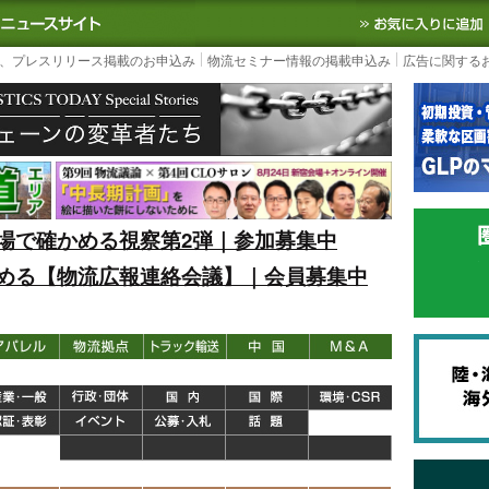
S TODAY｜国内最大の物流ニュースサイト
3PL, SCMなど国内外の最新の物流
、プレスリリース掲載のお申込み
物流セミナー情報の掲載申込み
広告に関する
場で確かめる視察第2弾｜参加募集中
める【物流広報連絡会議】｜会員募集中