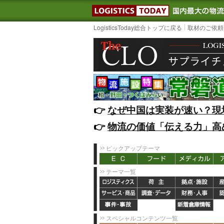
LOGISTIC
LogisticsToday総合トップに戻る
取材のご依頼
👉️
なぜ中国は実装が速い？現
👉️
物流の価値「伝える力」高
ピックアップテーマ
テーマ一覧
スペシャルコンテンツ一覧