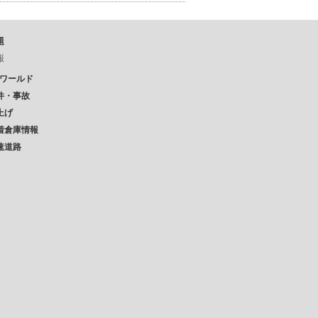
題
報
Pワールド
件・事故
上げ
着倉庫情報
速道路