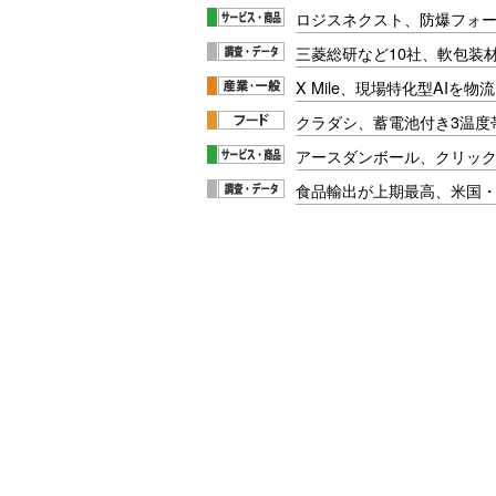
ロジスネクスト、防爆フォ
三菱総研など10社、軟包装
X Mile、現場特化型AIを
クラダシ、蓄電池付き3温度
アースダンボール、クリッ
食品輸出が上期最高、米国