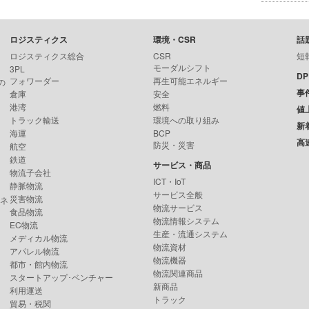
ロジスティクス
環境・CSR
話
ロジスティクス総合
CSR
短
モーダルシフト
3PL
D
フォワーダー
再生可能エネルギー
の
事
倉庫
安全
港湾
燃料
値
トラック輸送
環境への取り組み
新
海運
BCP
高
防災・災害
航空
鉄道
サービス・商品
物流子会社
ICT・IoT
静脈物流
サービス全般
災害物流
ンネ
物流サービス
食品物流
物流情報システム
EC物流
生産・流通システム
メディカル物流
物流資材
アパレル物流
物流機器
都市・館内物流
物流関連商品
スタートアップ･ベンチャー
新商品
利用運送
トラック
貿易・税関