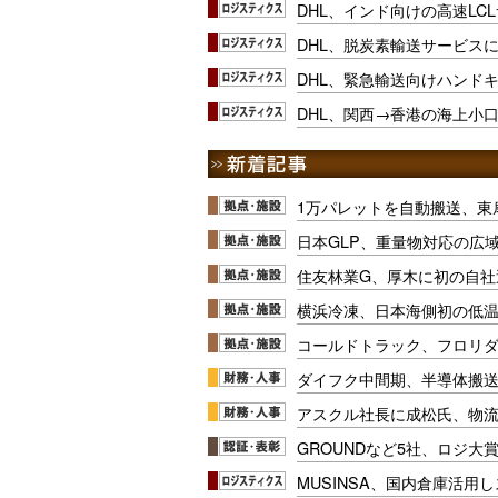
DHL、インド向けの高速LC
DHL、脱炭素輸送サービス
DHL、緊急輸送向けハンド
DHL、関西→香港の海上小
1万パレットを自動搬送、東
日本GLP、重量物対応の広
住友林業G、厚木に初の自社
横浜冷凍、日本海側初の低
コールドトラック、フロリ
ダイフク中間期、半導体搬
アスクル社長に成松氏、物
GROUNDなど5社、ロジ大
MUSINSA、国内倉庫活用