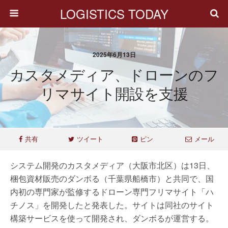
LOGISTICS TODAY
2025年6月13日
カスタメディア、ドローンのフ
リマサイト開設を支援
共有
ツイート
ピン
メール
システム開発のカスタメディア（大阪市北区）は13日、
梱包資材販売のダンボる（千葉県船橋市）と共同で、国
内初の専門家が監修するドローン専門フリマサイト「ハ
チノス」を開発したと発表した。サイトは同社のサイト
構築サービスを使って開発され、ダンボるが運営する。