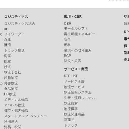
ロジスティクス
環境・CSR
話
ロジスティクス総合
CSR
短
モーダルシフト
3PL
D
フォワーダー
再生可能エネルギー
の
事
倉庫
安全
港湾
燃料
値
トラック輸送
環境への取り組み
新
海運
BCP
高
防災・災害
航空
鉄道
サービス・商品
物流子会社
ICT・IoT
静脈物流
サービス全般
災害物流
ンネ
物流サービス
食品物流
物流情報システム
EC物流
生産・流通システム
メディカル物流
物流資材
アパレル物流
物流機器
都市・館内物流
物流関連商品
スタートアップ･ベンチャー
新商品
利用運送
トラック
貿易・税関