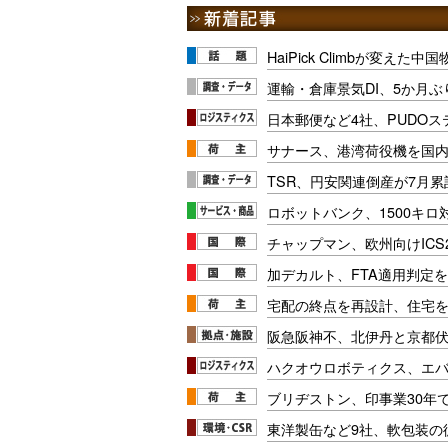
HaiPick Climbが変えた
運輸・倉庫景気DI、5か月ぶ
日本郵便など4社、PUDO
サナース、港湾荷役機を国
TSR、円安関連倒産が7月累
ロボットバンク、1500キ
チャップマン、欧州向けICS
加デカルト、FTA適用判定を
宅配の終点を再設計、住宅
阪急阪神不、北伊丹と京都
ハクオウロボティクス、エ
ブリヂストン、印事業30年
東洋製缶など9社、軟包装の