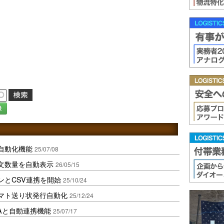
録
I自動化機能
25/07/08
注文数量を自動表示
26/05/15
インとCSV連携を開始
25/10/24
でヤマト送り状発行自動化
25/12/24
Aと自動連携機能
25/07/17