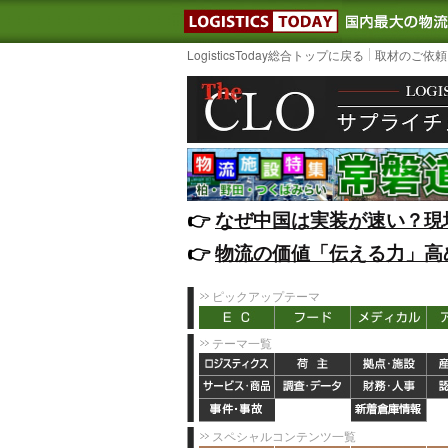
LOGISTIC
LogisticsToday総合トップに戻る
取材のご依頼
👉️
なぜ中国は実装が速い？現
👉️
物流の価値「伝える力」高
ピックアップテーマ
テーマ一覧
スペシャルコンテンツ一覧