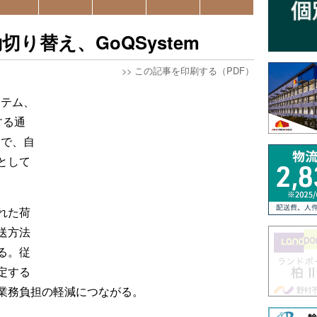
り替え、GoQSystem
>>
この記事を印刷する（PDF）
ステム、
する通
」で、自
として
れた荷
送方法
る。従
定する
業務負担の軽減につながる。