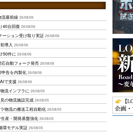
中国物流最前線
26/08/06
り40台回復
26/08/06
ステーション受け取り実証
26/08/06
内初導入
26/08/06
計50件に
26/08/06
ロ対応自動フォーク発売
26/08/06
2申告を内製化
26/08/06
AIで支援
26/08/06
を物流インフラに
26/08/05
伏見の物流施設完成
26/08/05
バラ物流の搬送工程自動化
26/08/05
で生産・開発基盤強化
26/08/05
循環モデル実証
26/08/05