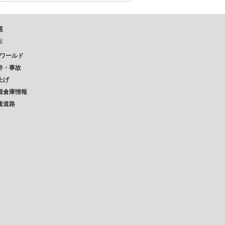
題
報
Pワールド
件・事故
上げ
着倉庫情報
速道路