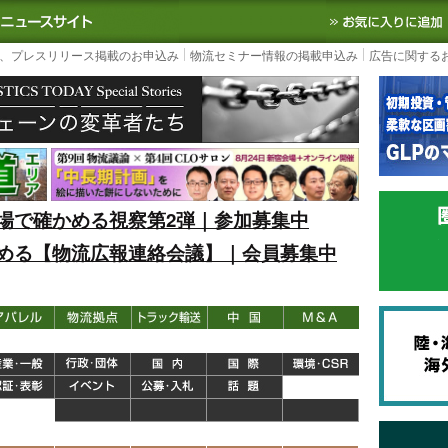
S TODAY｜国内最大の物流ニュースサイト
3PL, SCMなど国内外の最新の物流
、プレスリリース掲載のお申込み
物流セミナー情報の掲載申込み
広告に関する
場で確かめる視察第2弾｜参加募集中
める【物流広報連絡会議】｜会員募集中