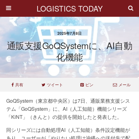
LOGISTICS TODAY
2025年7月8日
通販支援GoQSystemに、AI自動
化機能
共有
ツイート
ピン
メール
GoQSystem（東京都中央区）は7日、通販業務支援シス
テム「GoQSystem」に、AI（人工知能）機能シリーズ
「KiNT」（きんと）の提供を開始したと発表した。
同シリーズには自動処理AI（人工知能）条件設定機能が
あり、ユーザーが「やりたい処理は沖縄への送付先で配