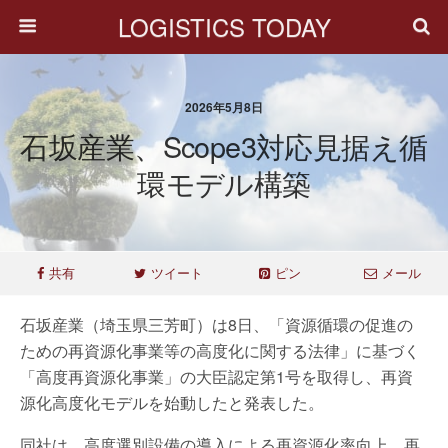
LOGISTICS TODAY
2026年5月8日
石坂産業、Scope3対応見据え循
環モデル構築
共有
ツイート
ピン
メール
石坂産業（埼玉県三芳町）は8日、「資源循環の促進の
ための再資源化事業等の高度化に関する法律」に基づく
「高度再資源化事業」の大臣認定第1号を取得し、再資
源化高度化モデルを始動したと発表した。
同社は、高度選別設備の導入による再資源化率向上、再