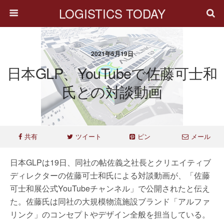
LOGISTICS TODAY
2021年5月19日
日本GLP、YouTubeで佐藤可士和
氏との対談動画
共有
ツイート
ピン
メール
日本GLPは19日、同社の帖佐義之社長とクリエイティブ
ディレクターの佐藤可士和氏による対談動画が、「佐藤
可士和展公式YouTubeチャンネル」で公開されたと伝え
た。佐藤氏は同社の大規模物流施設ブランド「アルファ
リンク」のコンセプトやデザイン全般を担当している。