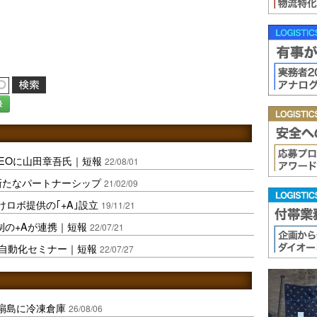
録
EOに山田章吾氏｜短報
22/08/01
と新たなパートナーシップ
21/02/09
けロボ提供の｢+A｣設立
19/11/21
制の+Aが連携｜短報
22/07/21
場自動化セミナー｜短報
22/07/27
扇島に冷凍倉庫
26/08/06