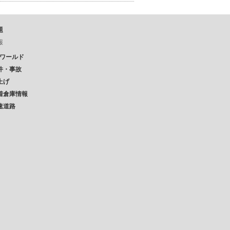
題
報
Pワールド
件・事故
上げ
着倉庫情報
速道路