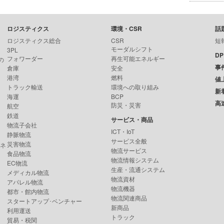
ロジスティクス
環境・CSR
話
ロジスティクス総合
CSR
短
モーダルシフト
3PL
D
フォワーダー
再生可能エネルギー
の
事
倉庫
安全
港湾
燃料
値
トラック輸送
環境への取り組み
新
海運
BCP
高
防災・災害
航空
鉄道
サービス・商品
物流子会社
ICT・IoT
静脈物流
サービス全般
災害物流
ンネ
物流サービス
食品物流
物流情報システム
EC物流
生産・流通システム
メディカル物流
物流資材
アパレル物流
物流機器
都市・館内物流
物流関連商品
スタートアップ･ベンチャー
新商品
利用運送
トラック
貿易・税関