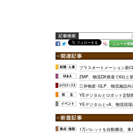
ニュース登
プラスオートメーション新C
ZMP、物流DX推進で6社
三井物産･GLP、物流施設向
YEデジタルとロボット定額
YEデジタルと+A、物流現
1万パレットを自動搬送、東