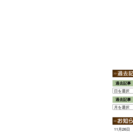
過去記事
過去記事
11月26日