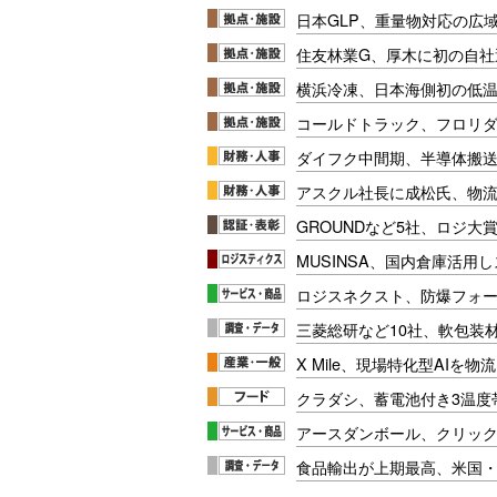
日本GLP、重量物対応の広
住友林業G、厚木に初の自社
横浜冷凍、日本海側初の低
コールドトラック、フロリ
ダイフク中間期、半導体搬
アスクル社長に成松氏、物
GROUNDなど5社、ロジ大
MUSINSA、国内倉庫活用
ロジスネクスト、防爆フォ
三菱総研など10社、軟包装
X Mile、現場特化型AIを
クラダシ、蓄電池付き3温度
アースダンボール、クリッ
食品輸出が上期最高、米国