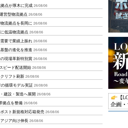
域拠点が厚木に完成
26/08/06
運営型物流拠点
26/08/06
温物流拠点を長岡に
26/08/06
ダに低温物流拠点
26/08/06
送需要で業績上振れ
26/08/06
流基盤の進化を推進
26/08/06
賞の現場革新特別賞
26/08/06
しスピード配送開始
26/08/06
ークリフト刷新
26/08/06
材の循環モデル実証
26/08/06
物流・建設・製造へ展開
26/08/06
帯拠点を整備
26/08/06
クポスト新規格対応箱発売
26/08/06
・アジア向け伸長
26/08/06