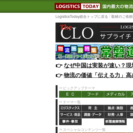
LOGISTIC
LogisticsToday総合トップに戻る
取材のご依頼
👉️
なぜ中国は実装が速い？現
👉️
物流の価値「伝える力」高
ピックアップテーマ
テーマ一覧
スペシャルコンテンツ一覧