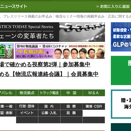
S TODAY｜国内最大の物流ニュースサイト
3PL, SCMなど国内外の最新の物流
、プレスリリース掲載のお申込み
物流セミナー情報の掲載申込み
広告に関する
場で確かめる視察第2弾｜参加募集中
める【物流広報連絡会議】｜会員募集中