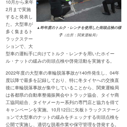
10月から来年
2月まで実施
すると発表し
た。大型車が
▲昨年度のトルク・レンチを使用した街頭点検の様
多く集まるト
子
（出所：関東運輸局）
ラックステー
ションで、大
型車の運転手に向けてトルク・レンチを用いたホイー
ル・ナットの緩みの街頭点検や啓発活動を実施する。
2022年度の大型車の車輪脱落事故が140件発生し、04年
度以降で最多を記録しており、特に冬タイヤへの交換直
後に車輪脱落事故が集中していることから、関東運輸局
は各都県の自動車整備振興会やトラック協会、タイヤ商
工協同組合、タイヤメーカー系列の専門店と協力を得て
キャンペーンを実施。10月12日に矢板トラックステーシ
ョンで大型車のナットの緩みをチェックする街頭点検を
公開で実施し、適切な脱着作業や保守管理を啓発する。