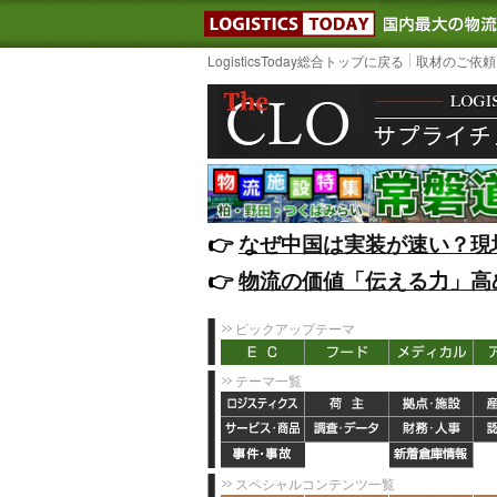
LOGISTIC
LogisticsToday総合トップに戻る
取材のご依頼
👉️
なぜ中国は実装が速い？現
👉️
物流の価値「伝える力」高
ピックアップテーマ
テーマ一覧
スペシャルコンテンツ一覧