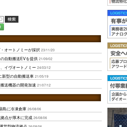
録
ヴ・オートノミーが採択
23/11/20
の自動搬送EVを提供
21/09/02
モ、イヴオートノミー
24/03/12
工場に新型の自動搬送車
21/05/19
動搬送機器の開発加速
21/07/12
扇島に冷凍倉庫
26/08/06
域拠点が厚木に完成
26/08/06
運営型物流拠点
26/08/06