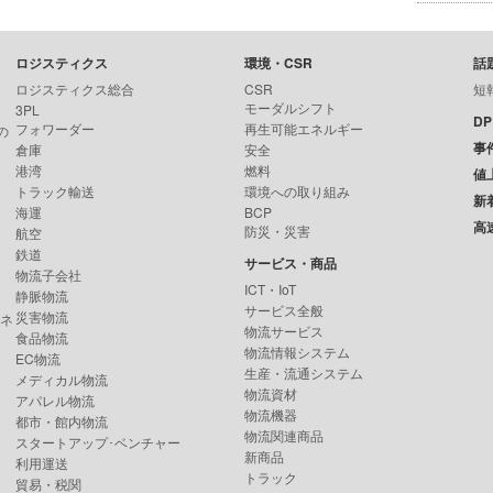
ロジスティクス
環境・CSR
話
ロジスティクス総合
CSR
短
モーダルシフト
3PL
D
フォワーダー
再生可能エネルギー
の
事
倉庫
安全
港湾
燃料
値
トラック輸送
環境への取り組み
新
海運
BCP
高
防災・災害
航空
鉄道
サービス・商品
物流子会社
ICT・IoT
静脈物流
サービス全般
災害物流
ンネ
物流サービス
食品物流
物流情報システム
EC物流
生産・流通システム
メディカル物流
物流資材
アパレル物流
物流機器
都市・館内物流
物流関連商品
スタートアップ･ベンチャー
新商品
利用運送
トラック
貿易・税関