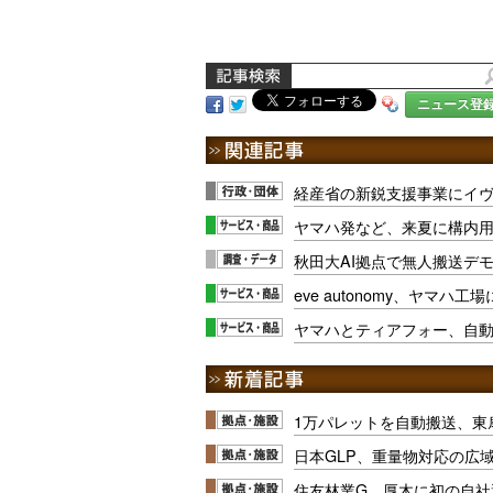
ニュース登
経産省の新鋭支援事業にイ
ヤマハ発など、来夏に構内用
秋田大AI拠点で無人搬送デ
eve autonomy、ヤマハ
ヤマハとティアフォー、自
1万パレットを自動搬送、東
日本GLP、重量物対応の広
住友林業G、厚木に初の自社