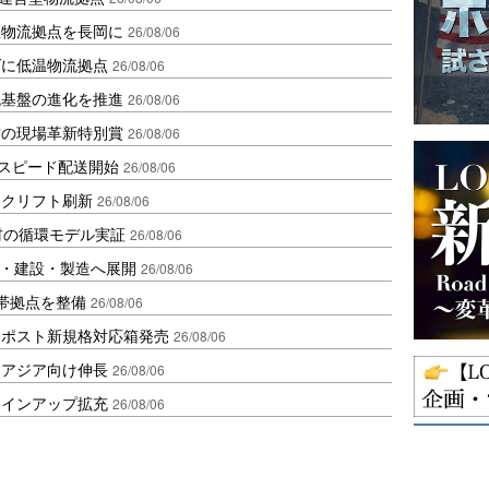
温物流拠点を長岡に
26/08/06
ダに低温物流拠点
26/08/06
流基盤の進化を推進
26/08/06
賞の現場革新特別賞
26/08/06
しスピード配送開始
26/08/06
ークリフト刷新
26/08/06
材の循環モデル実証
26/08/06
物流・建設・製造へ展開
26/08/06
帯拠点を整備
26/08/06
クポスト新規格対応箱発売
26/08/06
・アジア向け伸長
26/08/06
ラインアップ拡充
26/08/06