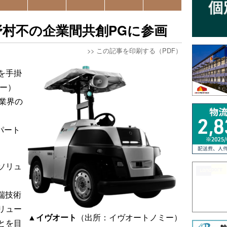
村不の企業間共創PGに参画
>>
この記事を印刷する（PDF）
を手掛
ミー）
業界の
パート
ソリュ
、
端技術
リュー
▲イヴオート
（出所：イヴオートノミー）
とを目