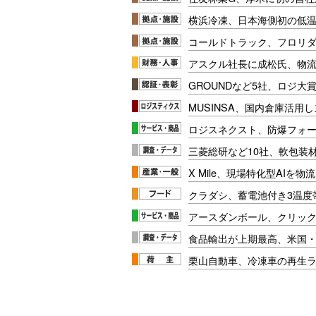
横浜冷凍、日本海側初の低
コールドトラック、フロリ
アスクル社長に成松氏、物
GROUNDなど5社、ロジ大
MUSINSA、国内倉庫活用
ロジスネクスト、防爆フォ
三菱総研など10社、軟包装
X Mile、現場特化型AIを
クラダシ、蓄電池付き3温度
アースダンボール、クリッ
食品輸出が上期最高、米国
栗山自動車、冷凍車の再生