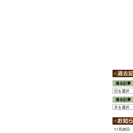
過去記事
過去記事
11月26日