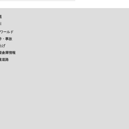
題
報
Pワールド
件・事故
上げ
着倉庫情報
速道路