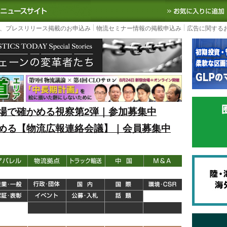
S TODAY｜国内最大の物流ニュースサイト
3PL, SCMなど国内外の最新の物流
、プレスリリース掲載のお申込み
物流セミナー情報の掲載申込み
広告に関する
場で確かめる視察第2弾｜参加募集中
める【物流広報連絡会議】｜会員募集中