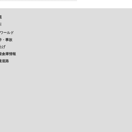
題
報
Pワールド
件・事故
上げ
着倉庫情報
速道路