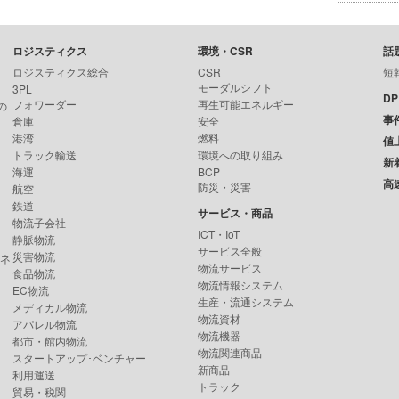
ロジスティクス
環境・CSR
話
ロジスティクス総合
CSR
短
モーダルシフト
3PL
D
フォワーダー
再生可能エネルギー
の
事
倉庫
安全
港湾
燃料
値
トラック輸送
環境への取り組み
新
海運
BCP
高
防災・災害
航空
鉄道
サービス・商品
物流子会社
ICT・IoT
静脈物流
サービス全般
災害物流
ンネ
物流サービス
食品物流
物流情報システム
EC物流
生産・流通システム
メディカル物流
物流資材
アパレル物流
物流機器
都市・館内物流
物流関連商品
スタートアップ･ベンチャー
新商品
利用運送
トラック
貿易・税関