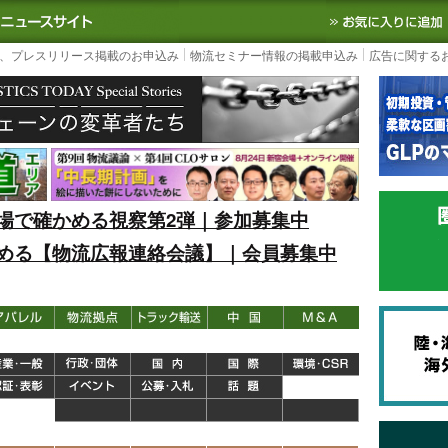
S TODAY｜国内最大の物流ニュースサイト
3PL, SCMなど国内外の最新の物流
、プレスリリース掲載のお申込み
物流セミナー情報の掲載申込み
広告に関する
場で確かめる視察第2弾｜参加募集中
める【物流広報連絡会議】｜会員募集中