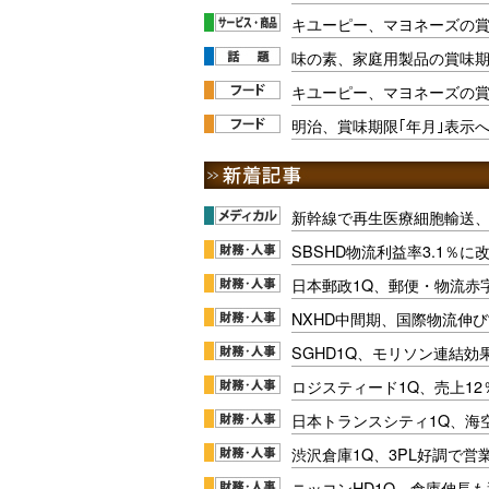
キユーピー、マヨネーズの
味の素、家庭用製品の賞味期
キユーピー、マヨネーズの
明治、賞味期限｢年月｣表示へ
新幹線で再生医療細胞輸送
SBSHD物流利益率3.1％
日本郵政1Q、郵便・物流赤
NXHD中間期、国際物流伸び
SGHD1Q、モリソン連結効
ロジスティード1Q、売上1
日本トランスシティ1Q、海
渋沢倉庫1Q、3PL好調で営
ニッコンHD1Q、倉庫伸長