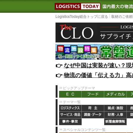
LOGISTIC
LogisticsToday総合トップに戻る
取材のご依頼
👉️
なぜ中国は実装が速い？現
👉️
物流の価値「伝える力」高
ピックアップテーマ
テーマ一覧
スペシャルコンテンツ一覧