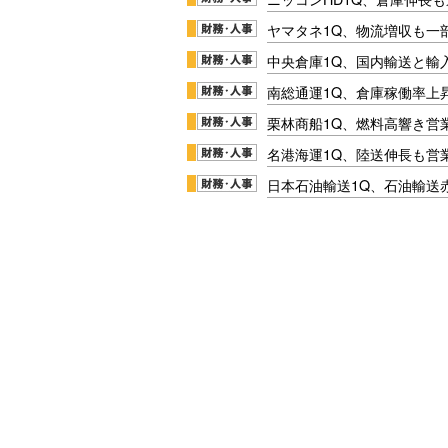
ヤマタネ1Q、物流増収も一
中央倉庫1Q、国内輸送と輸
南総通運1Q、倉庫稼働率上
栗林商船1Q、燃料高響き営
名港海運1Q、陸送伸長も営業
日本石油輸送1Q、石油輸送