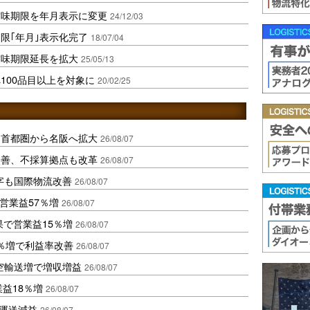
賞味期限を年月表示に変更
24/12/03
限｢年月｣表示化完了
18/07/04
賞味期限延長を拡大
25/05/13
100品目以上を対象に
20/02/25
、首都圏から名阪へ拡大
26/08/07
に改善、不採算拠点も改革
26/08/07
字も国際物流改善
26/08/07
営業益57％増
26/08/07
果で営業益15％増
26/08/07
2％増で利益率改善
26/08/07
空輸送増で増収増益
26/08/07
業益18％増
26/08/07
も運送減益
26/08/07