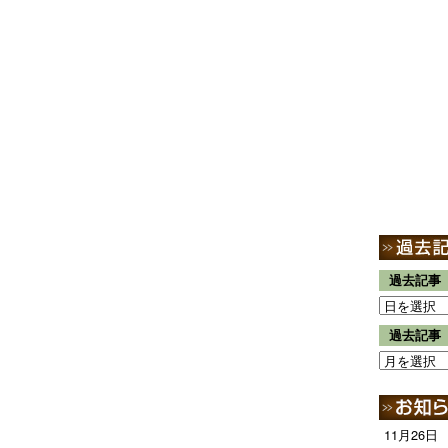
過去記事
過去記事
11月26日