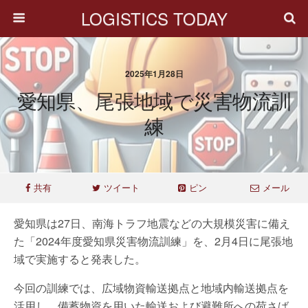
LOGISTICS TODAY
2025年1月28日
愛知県、尾張地域で災害物流訓
練
共有
ツイート
ピン
メール
愛知県は27日、南海トラフ地震などの大規模災害に備え
た「2024年度愛知県災害物流訓練」を、2月4日に尾張地
域で実施すると発表した。
今回の訓練では、広域物資輸送拠点と地域内輸送拠点を
活用し、備蓄物資を用いた輸送および避難所への荷さば