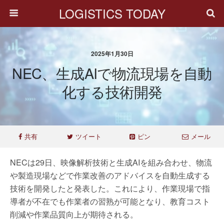
LOGISTICS TODAY
2025年1月30日
NEC、生成AIで物流現場を自動
化する技術開発
共有
ツイート
ピン
メール
NECは29日、映像解析技術と生成AIを組み合わせ、物流
や製造現場などで作業改善のアドバイスを自動生成する
技術を開発したと発表した。これにより、作業現場で指
導者が不在でも作業者の習熟が可能となり、教育コスト
削減や作業品質向上が期待される。