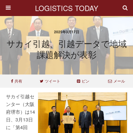
LOGISTICS TODAY
2025年3月17日
サカイ引越、引越データで地域
課題解決が表彰
共有
ツイート
ピン
メール
サカイ引越セ
ンター（大阪
府堺市）は14
日、3月13日
に「第4回