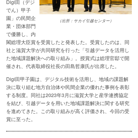
Digi田（デジ
でん）甲子
園」の民間企
（出所：サカイ引越センター）
業・団体部門
で優勝し、内
閣総理大臣賞を受賞したと発表した。受賞したのは、同
社と滋賀大学が共同研究を行った「引越データを活用し
た地域課題解決への取り組み」。授賞式は総理官邸で開
催され、代表取締役社長の田島哲康氏が出席した。
Digi田甲子園は、デジタル技術を活用し、地域の課題解
決に取り組む地方自治体や民間企業の優れた事例を表彰
する制度。同社は2023年3月に滋賀大学と産学連携協定
を結び、引越データを用いた地域課題解決に関する研究
を進めてきた。この取り組みが高く評価され、今回の受
賞に至った。