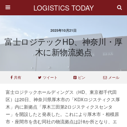
LOGISTICS TODAY
2025年10月21日
富士ロジテックHD、神奈川・厚
木に新物流拠点
共有
ツイート
ピン
メール
富士ロジテックホールディングス（HD、東京都千代田
区）は20日、神奈川県厚木市の「KDXロジスティクス厚
木」内に新拠点「厚木三田第2ロジスティクスセンタ
ー」を開設したと発表した。これにより厚木市・相模原
市・座間市を含む同社の物流拠点は計8か所となり、エ