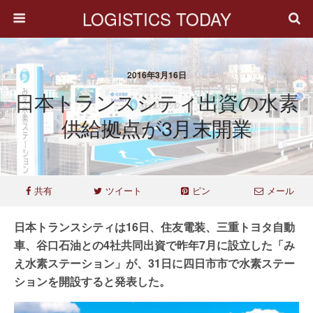
LOGISTICS TODAY
2016年3月16日
日本トランスシティ出資の水素
供給拠点が3月末開業
共有
ツイート
ピン
メール
日本トランスシティは16日、住友電装、三重トヨタ自動
車、谷口石油との4社共同出資で昨年7月に設立した「み
え水素ステーション」が、31日に四日市市で水素ステー
ションを開設すると発表した。