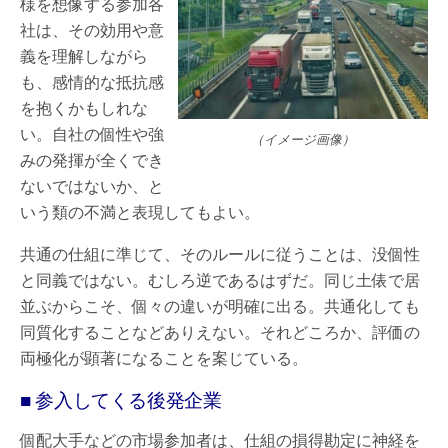
様を想像する参加各
社は、その効用や意
義を理解しながら
も、感情的な抵抗感
を抱くかもしれな
い。自社の個性や強
（イメージ画像）
みの発揮が全くでき
ないではないか、と
いう類の不満と表現してもよい。
共通の仕組に準じて、そのルールに従うことは、没個性
と同義ではない。むしろ逆であるはずだ。同じ土俵で居
並ぶからこそ、個々の違いが明確に出る。共通化しても
同質化することなどありえない。それどころか、評価の
両極化が顕著になることを案じている。
■ 参入してくる後発企業
個配大手などの市場参加者は、仕組の損得勘定に神経を