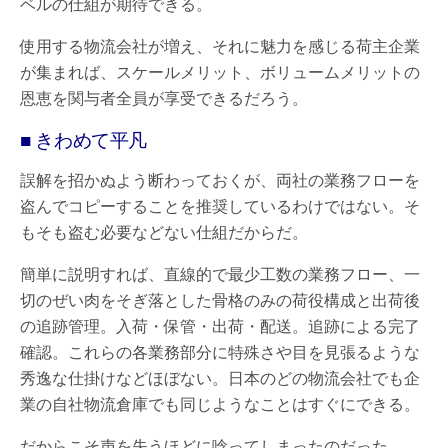
ベルの仕組が期待できる。
使用する物流会社が増え、それに魅力を感じる荷主企業
が集まれば、スケールメリット、ボリュームメリットの
恩恵を関与者全員が享受できるだろう。
■ きわめて平凡
誤解を招かぬよう断わっておくが、両社の業務フローを
盗んでコピーすることを推奨しているわけではない。そ
もそも盗む必要などない仕組だからだ。
簡単に説明すれば、直線的で最少工数の業務フロー、一
切のぜい肉をそぎ落とした骨格のみの荷役構成と出荷後
の追跡管理。入荷・保管・出荷・配送。追跡による完了
確認。これらの各業務部分に特殊さや目を見張るような
秀逸な仕掛けなどほぼない。日本のどの物流会社でも企
業の自社物流倉庫でも同じようなことはすぐにできる。
だからこそ声を失うほどに唸ってしまったのだった。