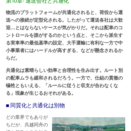
第10章- 運送会社と共通化
物流のプラットフォームが共通化されると、荷役から運
送への接続が定型化される。したがって運送各社は大歓
迎…とはならないケースが気がかりだ。それは配車のコ
ントロールを誰がするのかという点と、そこから派生す
る実車率の最低基準の設定、大手運輸に有利な一方で中
小事業者にはハードルが高すぎる、などが懸念されるか
らだ。
共通化は素晴らしい効率と合理性を生み出す。ルート別
の配車ムラも緩和されるだろう。一方で、仕組の貫徹の
犠牲ともいえる、「ルールに従うと収支が合わなくな
る」現象が生じるおそれがある。
■ 同質化と共通化は別物
どの業界でもありが
ちだが、呉越同舟の