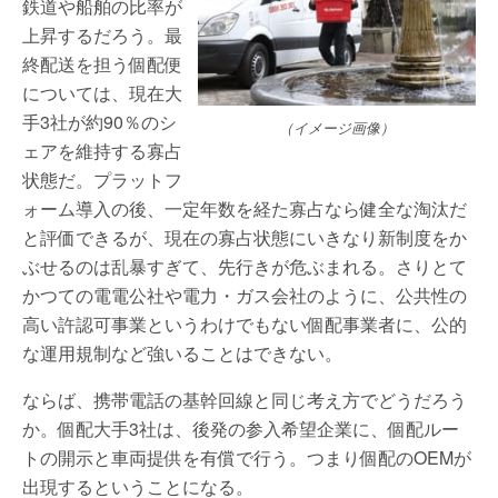
鉄道や船舶の比率が
上昇するだろう。最
終配送を担う個配便
については、現在大
手3社が約90％のシ
（イメージ画像）
ェアを維持する寡占
状態だ。プラットフ
ォーム導入の後、一定年数を経た寡占なら健全な淘汰だ
と評価できるが、現在の寡占状態にいきなり新制度をか
ぶせるのは乱暴すぎて、先行きが危ぶまれる。さりとて
かつての電電公社や電力・ガス会社のように、公共性の
高い許認可事業というわけでもない個配事業者に、公的
な運用規制など強いることはできない。
ならば、携帯電話の基幹回線と同じ考え方でどうだろう
か。個配大手3社は、後発の参入希望企業に、個配ルー
トの開示と車両提供を有償で行う。つまり個配のOEMが
出現するということになる。