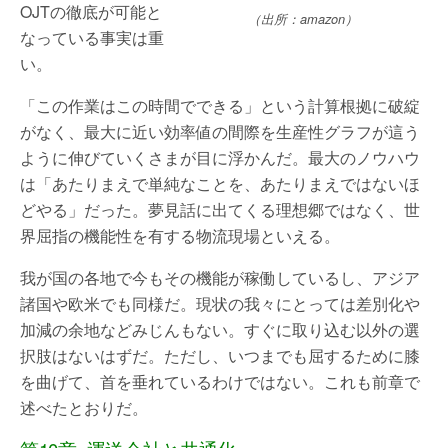
OJTの徹底が可能と
（出所：amazon）
なっている事実は重
い。
「この作業はこの時間でできる」という計算根拠に破綻
がなく、最大に近い効率値の間際を生産性グラフが這う
ように伸びていくさまが目に浮かんだ。最大のノウハウ
は「あたりまえで単純なことを、あたりまえではないほ
どやる」だった。夢見話に出てくる理想郷ではなく、世
界屈指の機能性を有する物流現場といえる。
我が国の各地で今もその機能が稼働しているし、アジア
諸国や欧米でも同様だ。現状の我々にとっては差別化や
加減の余地などみじんもない。すぐに取り込む以外の選
択肢はないはずだ。ただし、いつまでも屈するために膝
を曲げて、首を垂れているわけではない。これも前章で
述べたとおりだ。