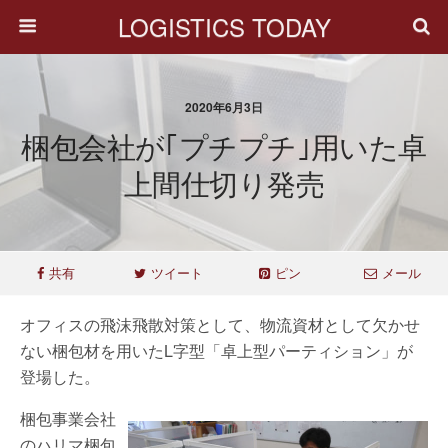
LOGISTICS TODAY
2020年6月3日
梱包会社が｢プチプチ｣用いた卓
上間仕切り発売
共有
ツイート
ピン
メール
オフィスの飛沫飛散対策として、物流資材として欠かせ
ない梱包材を用いたL字型「卓上型パーティション」が
登場した。
梱包事業会社
のハリマ梱包