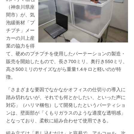
（神奈川県座
間市）が、気
泡緩衝材「プ
チプチ」メー
カーの川上産
業の協力を得
て、硬めのプチプチを使用したパーテーションの製造・
販売を開始したもので、長さ700ミリ、奥行き550ミリ、
高さ500ミリのサイズながら重量1.4キロと軽いのが特
徴。
「さまざまな要因でなかなかオフィスの仕切りの導入に
踏み切れないが、それでも何とかしたい、といった声に
対応」（ハリマ梱包）して開発したというパーティショ
ンは、壁面部が「くもりガラスのような適度な透明感」
となっており、柔軟に組み合わせて使用できる。
組み立ては「差し込むだけ」と容易で、アルコール、次