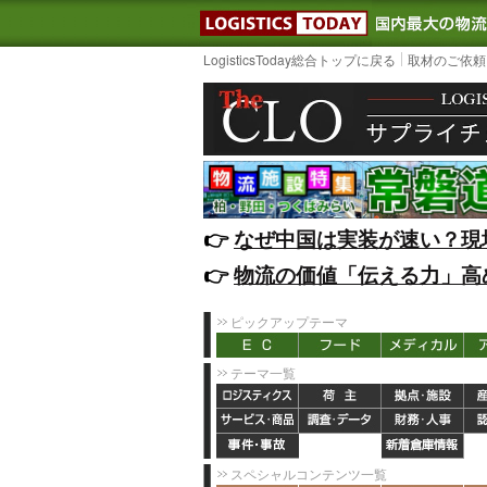
LOGISTIC
LogisticsToday総合トップに戻る
取材のご依頼
👉️
なぜ中国は実装が速い？現
👉️
物流の価値「伝える力」高
ピックアップテーマ
テーマ一覧
スペシャルコンテンツ一覧