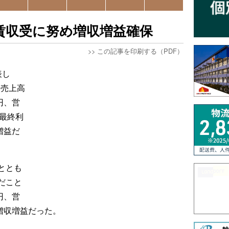
賃収受に努め増収増益確保
>>
この記事を印刷する（PDF）
表し
、売上高
円、営
、最終利
増益だ
ととも
だこと
円、営
と増収増益だった。