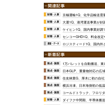
京極運輸1Q、化学品輸送需
大運1Q、港湾運送事業が好
ケイヒン1Q、国内事業好調
センコーGHD1Q、料金改定
ロジスティード1Q、国内外
1万パレットを自動搬送、東
日本GLP、重量物対応の広
住友林業G、厚木に初の自社
横浜冷凍、日本海側初の低
コールドトラック、フロリ
ダイフク中間期、半導体搬