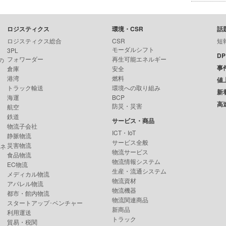
ロジスティクス
環境・CSR
話
ロジスティクス総合
CSR
短
モーダルシフト
3PL
D
フォワーダー
再生可能エネルギー
の
事
倉庫
安全
港湾
燃料
値
トラック輸送
環境への取り組み
新
海運
BCP
高
防災・災害
航空
鉄道
サービス・商品
物流子会社
ICT・IoT
静脈物流
サービス全般
災害物流
ンネ
物流サービス
食品物流
物流情報システム
EC物流
生産・流通システム
メディカル物流
物流資材
アパレル物流
物流機器
都市・館内物流
物流関連商品
スタートアップ･ベンチャー
新商品
利用運送
トラック
貿易・税関