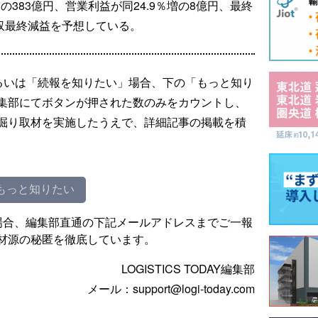
の383億円、営業利益が同24.9％増の8億円、最終
と増収最終減益を予想している。
るいは「続報を知りたい」場合、下の「もっと知り
集部にてボタンが押された数のみをカウントし、
掘り取材を実施したうえで、詳細記事の掲載を積
もっと知りたい
場合、編集部直通の下記メールアドレスまでご一報
材源の秘匿を徹底しています。
LOGISTICS TODAY編集部
メール：support@logi-today.com