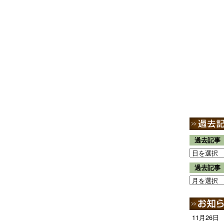
過去記事
過去記事
11月26日