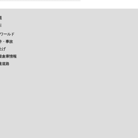
題
報
Pワールド
件・事故
上げ
着倉庫情報
速道路