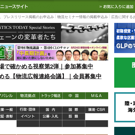
S TODAY｜国内最大の物流ニュースサイト
3PL, SCMなど国内外の最新の物流
、プレスリリース掲載のお申込み
物流セミナー情報の掲載申込み
広告に関する
場で確かめる視察第2弾｜参加募集中
める【物流広報連絡会議】｜会員募集中