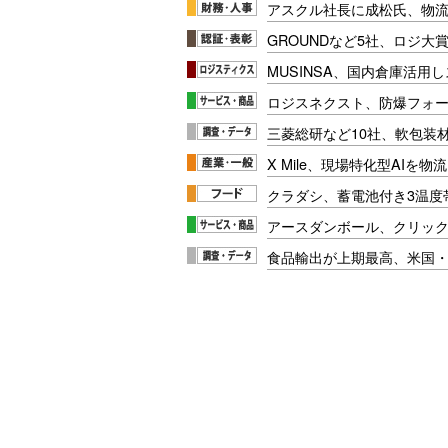
アスクル社長に成松氏、物
GROUNDなど5社、ロジ大
MUSINSA、国内倉庫活用
ロジスネクスト、防爆フォ
三菱総研など10社、軟包装
X Mile、現場特化型AIを
クラダシ、蓄電池付き3温度
アースダンボール、クリッ
食品輸出が上期最高、米国