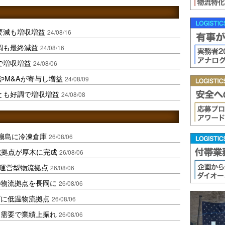
要減も増収増益
24/08/16
調も最終減益
24/08/16
で増収増益
24/08/06
やM&Aが寄与し増益
24/08/09
とも好調で増収増益
24/08/08
扇島に冷凍倉庫
26/08/06
域拠点が厚木に完成
26/08/06
運営型物流拠点
26/08/06
温物流拠点を長岡に
26/08/06
ダに低温物流拠点
26/08/06
送需要で業績上振れ
26/08/06