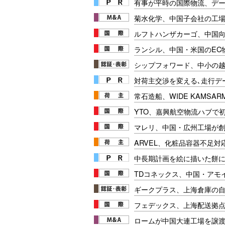
有事が平時の国際物流、デー
菊水化学、中国子会社の工
ルフトハンザカーゴ、中国
ランシル、中国・米国のEC
シップフォワード、中小の
対荷主交渉を変える､走行データ
常石造船、WIDE KAMSA
YTO、嘉興航空物流ハブで
マレリ、中国・広州工場が創
ARVEL、化粧品容器不足対
中長期計画を絵に描いた餅にし
TDコネックス、中国・アモ
ギークプラス、上海倉庫の
フェデックス、上海配送拠
ロームが中国大連工場を譲