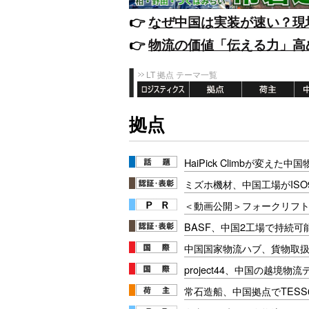
👉️
なぜ中国は実装が速い？現
👉️
物流の価値「伝える力」高
LT 拠点 テーマ一覧
拠点
HaiPick Climbが変えた
ミズホ機材、中国工場がISO9
＜動画公開＞フォークリフト安
BASF、中国2工場で持続可
中国国家物流ハブ、貨物取扱
project44、中国の越境
常石造船、中国拠点でTESS64