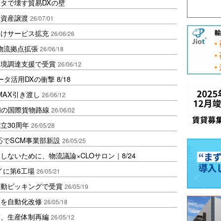
タで壊す貿易DXの壁
場資産譲渡
26/07/01
向けサービス拡充
26/06/26
物流拠点拡張
26/06/18
越境調達支援で受賞
26/06/12
活用DXの衝撃 8/18
RMAX引き渡し
26/06/12
初の国際貨物路線
26/06/02
立30周年
26/05/28
応でSCM事業部新設
26/05/25
ないために、物流議論×CLOサロン｜8/24
イに第6工場
26/05/21
自動ピッキングで受賞
26/05/19
点を自動化改修
26/05/18
渡、生産体制再編
26/05/12