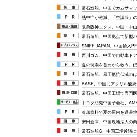
常石造船、中国でカムサマ
熱中症が激減、「空調服」
阪急阪神エクス、中国・中
常石造船、中国拠点で新型バル
SNIFF JAPAN、中国輸
西川ゴム、中国で自動車ド
夏の現場を首元から救う、
常石造船、風圧抵抗低減の
BASF、中国にアクリル酸
常石造船、中国工場で専門
トヨタ紡織中国子会社、AM
冷却塗料で夏の屋内を避暑地
安田倉庫、中国現地法人の
常石造船G、中国工場近隣に