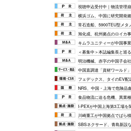
視聴申込受付中｜物流管理
横浜ゴム、中国に研究開発
常石造船、5900TEU型メ
旭化成、杭州拠点のロイカ
キムラユニティーが中国事
＜募集中＞本誌編集長と巡る
明治機械、赤字の中国子会
中国直調達「資材ワールド」
フェデックス、タイのEV配
NRS、中国・上海で危険品
食品物流に迫る危機、異業
I-PEXが中国上海第3工場
川崎重工が中国拠点でばら
SBSネクサード、青島新設