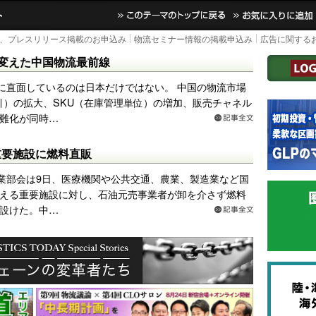
｜国内最大の物流ニュースサイト
3PL, SCMなど国内外の最新の物流ニュースをお
TOPに戻る
、プレスリリース掲載のお申込み
物流セミナー情報の掲載申込み
広告に関する
imbが変えた中国物流最前線
に直面しているのは日本だけではない。 中国の物流市場
引）の拡大、SKU（在庫管理単位）の増加、販売チャネル
難化が同時…
重要施設に燃料直販
業部会は9日、医療機関や公共交通、農業、製造業など国
える重要施設に対し、石油元売事業者が卸を介さず燃料
設けた。中…