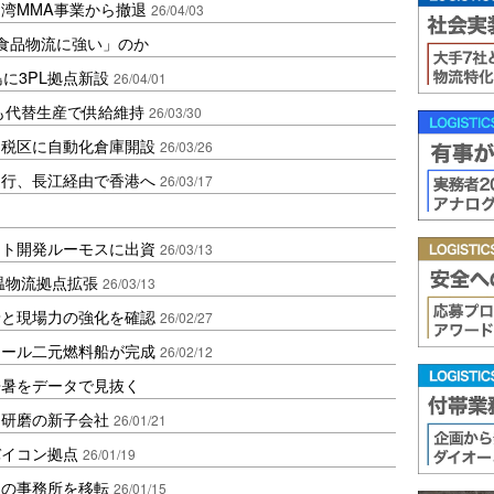
湾MMA事業から撤退
26/04/03
「食品物流に強い」のか
に3PL拠点新設
26/04/01
も代替生産で供給維持
26/03/30
保税区に自動化倉庫開設
26/03/26
運行、長江経由で香港へ
26/03/17
ット開発ルーモスに出資
26/03/13
温物流拠点拡張
26/03/13
着と現場力の強化を確認
26/02/27
ノール二元燃料船が完成
26/02/12
酷暑をデータで見抜く
体研磨の新子会社
26/01/21
バイコン拠点
26/01/19
州の事務所を移転
26/01/15