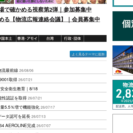
場で確かめる視察第2弾｜参加募集中
める【物流広報連絡会議】｜会員募集中
よく見るテーマに追加
中国物流最前線
26/08/06
001取得
26/07/21
全衛生教育｜8/18
能性認証を取得
26/07/21
量5.5％増で機能強化
26/07/17
物流データ認可を延長
26/07/13
 AEROLINE完成
26/07/07