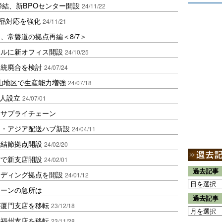
締結、新BPOセンター開設
24/11/22
返品対応を強化
24/11/21
、常磐道の拠点再編＜8/7＞
ールに新オフィス開設
24/10/25
点統廃合を検討
24/07/24
山地区で生産能力増強
24/07/18
法人設立
24/07/01
るサプライチェーン
ス・アジア配送ハブ新設
24/04/11
陸結節拠点開設
24/02/20
省で新支店開設
24/02/01
過去記事
ーディング拠点を開設
24/01/12
ェーンの急所は
過去記事
が厦門支店を移転
23/12/18
の福州支店を移転
23/11/28