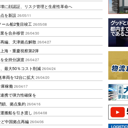
崩壊に顔認証、リスク管理と生産性革命へ
拠点を新設
26/05/11
タノール船2隻目竣工
26/05/08
事業を合弁移管
26/04/30
業再編、天津拠点解散
26/04/27
上海・重慶視察第2弾
社を全持分譲渡
26/04/27
、最大50％コスト削減
26/04/24
送車両を12台に拡大
26/04/20
倉庫稼働
26/04/17
種連携で弾力性確保を
を閉鎖、拠点集約
26/04/16
積運搬船を引き渡し
26/04/08
など中国拠点再編
26/04/06