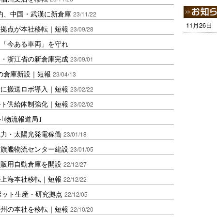
約、中国・武漢に新倉庫
23/11/22
11月26日
国拠点が本社移転｜短報
23/09/28
は「今ある車両」を守れ
国・浙江省の新倉庫完成
23/09/01
の倉庫新設｜短報
23/04/13
場に搬送ロボ導入｜短報
23/02/22
ルト供給体制強化｜短報
23/02/02
ル｢物流報道局｣
風力・太陽光発電稼働
23/01/18
に旗艦物流センター建設
23/01/05
直販用自動倉庫を開設
22/12/27
が上海本社移転｜短報
22/12/22
ボット生産・研究拠点
22/12/05
広州の本社を移転｜短報
22/10/20