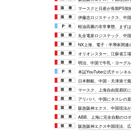
マースクと日産が長期PS契
伊藤忠ロジスティクス、中
軽油高騰の非常事態、まず
丸全電産ロジステック、中
NX上海、電子・半導体関連
オリオンスター、江蘇省工
明治、中国で牛乳・ヨーグ
本誌YouTube公式チャンネ
日本郵船、中国・天津港で
マースク、上海自由貿易区
アリババ、中国にネスレの
阪急阪神エクス、中国現法
ABB、上海に完全自動のロ
阪急阪神エクス中国現法、