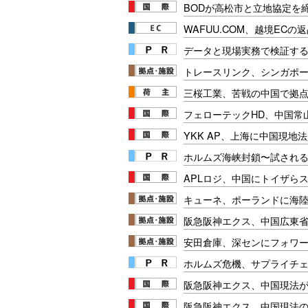
BODが高松市と立地協定を
WAFUU.COM、越境ECの
データと現場実務で検証する
トレースリンク、シンガポ
三桜工業、苦戦の中国で拠
フェローテックHD、中国常
YKK AP、上海に中国現地
ホルムズ海峡封鎖〜試され
APLロジ、中国にトイザら
キューネ、ポーランドに海
阪急阪神エクス、中国広東
安田倉庫、深センにフォワ
ホルムズ危機、サプライチ
阪急阪神エクス、中国現法
阪急阪神エクス、中国現法