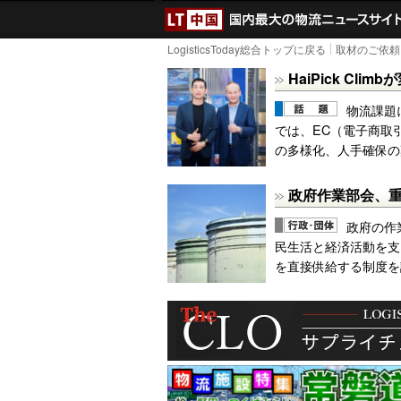
LOGISTICS TODAY
LogisticsToday総合トップに戻る
取材のご依頼
HaiPick Cl
物流課題
では、EC（電子商取
の多様化、人手確保の
政府作業部会、
政府の作
民生活と経済活動を支
を直接供給する制度を