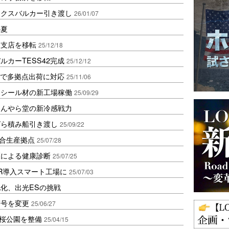
ックスバルカー引き渡し
26/01/07
の夏
山支店を移転
25/12/18
カーTESS42完成
25/12/12
入PFで多拠点出荷に対応
25/11/06
アシール材の新工場稼働
25/09/29
ほんやら堂の新冷感戦力
ばら積み船引き渡し
25/09/22
統合生産拠点
25/07/28
医による健康診断
25/07/25
R導入スマート工場に
25/07/03
化、出光ESの挑戦
商号を変更
25/06/27
桜公園を整備
25/04/15