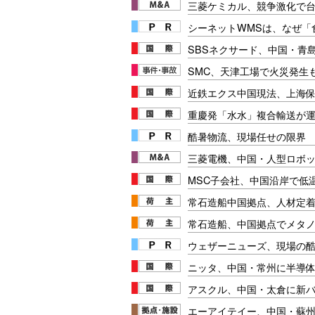
三菱ケミカル、競争激化で台
シーネットWMSは、なぜ
SBSネクサード、中国・青島
SMC、天津工場で火災発生
近鉄エクス中国現法、上海
重慶発「水水」複合輸送が
酷暑物流、現場任せの限界
三菱電機、中国・人型ロボ
MSC子会社、中国沿岸で低
常石造船中国拠点、人材定
常石造船、中国拠点でメタ
ウェザーニューズ、現場の
ニッタ、中国・常州に半導
アスクル、中国・太倉に新
エーアイテイー、中国・蘇