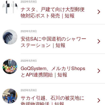
2023年5月9日
ナスタ、戸建て向け大型郵便
物対応ポスト発売｜短報
2023年5月9日
安佐SAに中国道初のシャワー
ステーション｜短報
2023年5月9日
GoQSystem、メルカリShops
とAPI連携開始｜短報
2023年5月9日
サカイ引越、石川の被災地に
救援物資輸送｜短報