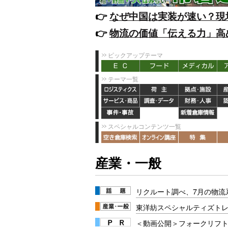
👉️
なぜ中国は実装が速い？現
👉️
物流の価値「伝える力」高
ピックアップテーマ
テーマ一覧
スペシャルコンテンツ一覧
産業・一般
リクルート調べ、7月の物流
東洋紡スペシャルティズト
＜動画公開＞フォークリフト安