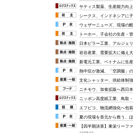
サティス製薬、生産能力向
シークス、インドネシアに
ウェザーニューズ、現場の
トーホー、子会社の生産・
日本ピラー工業、アルジェ
岩谷産業、需要拡大に備え
新電元工業、ベトナムに生
熱中症が激減、「空調服」
文化シャッター、供給体制
ニチモウ、加食拡販へ西日
ニッポン高度紙工業、鳥取
エフピコ、物流網強化へ包
夏の現場を首元から救う、
【四半期決算】東栄リーファ
10/08/10