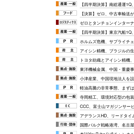
【四半期決算】南総通運1Q
【決算】ゼロ、中古車輸送
ゼロとタンチョンインター
【四半期決算】東京汽船1Q
ホルムズ危機、サプライチ
アイシン精機、ブラジルの
トヨタ紡織とアイシン精機
東洋機械金属、中国・重慶
小津産業、中国現地法人を
軽油高騰の非常事態、まず
寺岡精工、環境対応型の包
CCC、富士山マガジンサー
アデランスHD、リードタイ
国際バルク戦略港湾、名古屋
本誌YouTube公式チャンネ