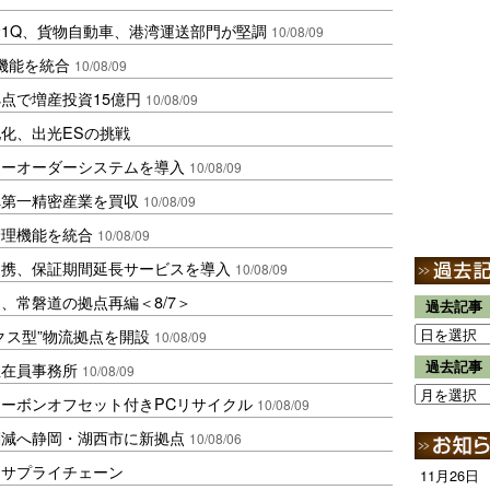
1Q、貨物自動車、港湾運送部門が堅調
10/08/09
機能を統合
10/08/09
点で増産投資15億円
10/08/09
化、出光ESの挑戦
ターオーダーシステムを導入
10/08/09
へ第一精密産業を買収
10/08/09
管理機能を統合
10/08/09
提携、保証期間延長サービスを導入
10/08/09
、常磐道の拠点再編＜8/7＞
過去記事
クス型”物流拠点を開設
10/08/09
過去記事
駐在員事務所
10/08/09
ーボンオフセット付きPCリサイクル
10/08/09
削減へ静岡・湖西市に新拠点
10/08/06
るサプライチェーン
11月26日