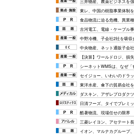
三井物産、農薬ビジネスを
東レ、中国の樹脂事業体制
食品物流に迫る危機、異業
古河電工、電線・ケーブル
中野冷機、子会社2社を吸収
中央物産、ネット通販子会
【決算】ワールドロジ、損
シーネットWMSは、なぜ
セイジョー、いわいのドラ
東洋水産、傘下の貿易会社
ダスキン、アザレプロダク
日清フーズ、タイでプレミ
酷暑物流、現場任せの限界
三菱レイヨン、アセテート
イオン、マルナカグループ