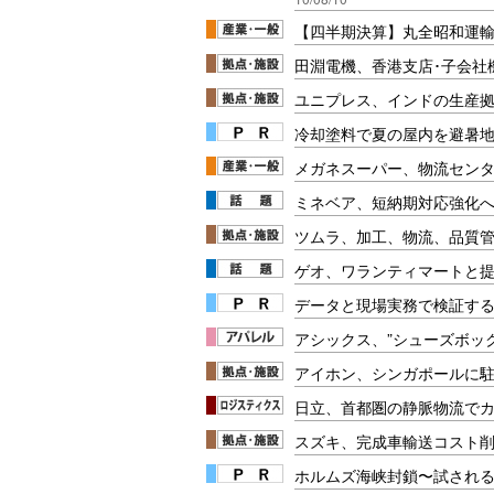
【四半期決算】丸全昭和運輸
田淵電機、香港支店･子会社
ユニプレス、インドの生産拠
冷却塗料で夏の屋内を避暑地
メガネスーパー、物流セン
ミネベア、短納期対応強化
ツムラ、加工、物流、品質
ゲオ、ワランティマートと
データと現場実務で検証する
アシックス、”シューズボッ
アイホン、シンガポールに
日立、首都圏の静脈物流でカ
スズキ、完成車輸送コスト
ホルムズ海峡封鎖〜試され