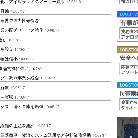
強化、アイルランドのメーカー買収
10/08/18
を再編
10/08/17
種連携で弾力性確保を
事業の配送サービス強化
10/08/17
合併
10/08/17
社を設立
10/08/17
失幅は縮小
10/08/17
「食品物流に強い」のか
ッグ・調剤事業を統合
10/08/17
を解散
10/08/17
ツを買収
10/08/17
ックス工場・倉庫を増強
10/08/17
長繊維の生産を集約
10/08/17
、三菱商事、物流システム活用など包括業務提携
10/08/11