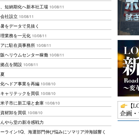
上、短納期化へ新本社工場
10/08/11
子会社設立
10/08/11
酷暑をデータで見抜く
管理業務を一元化
10/08/11
リアに駐在員事務所
10/08/11
大阪ヘリウムセンター稼働
10/08/11
産拠点を開設
10/08/11
の夏
強化へドア事業を再編
10/08/10
本キャリテックを買収
10/08/10
・米子市に新工場と倉庫
10/08/10
装資材卸を買収
10/08/10
ほんやら堂の新冷感戦力
ーライン1Q、海運部門伸び悩みにソマリア沖海賊響く