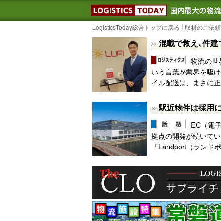
LOGISTIC
LogisticsToday総合トップに戻る
取材のご依頼
混載で救え､件建
物流の世
いう言葉が業界を駆け
イル配送は、まさに正
駅近物件は採用
EC（電
拠点の開発が続いてい
「Landport（ラ