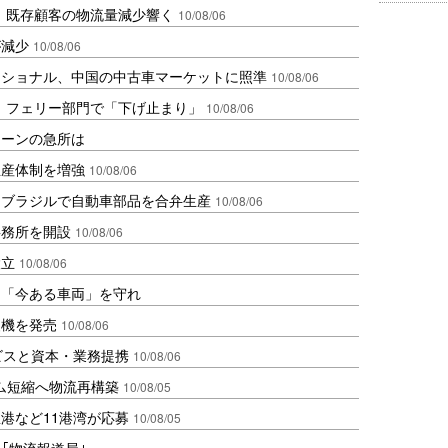
、既存顧客の物流量減少響く
10/08/06
が減少
10/08/06
ナショナル、中国の中古車マーケットに照準
10/08/06
、フェリー部門で「下げ止まり」
10/08/06
ェーンの急所は
生産体制を増強
10/08/06
、ブラジルで自動車部品を合弁生産
10/08/06
事務所を開設
10/08/06
設立
10/08/06
は「今ある車両」を守れ
装機を発売
10/08/06
ビスと資本・業務提携
10/08/06
ム短縮へ物流再構築
10/08/05
港など11港湾が応募
10/08/05
ル｢物流報道局｣