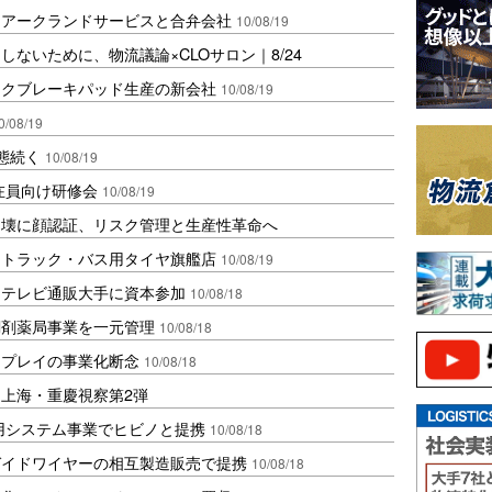
、アークランドサービスと合弁会社
10/08/19
ないために、物流議論×CLOサロン｜8/24
スクブレーキパッド生産の新会社
10/08/19
0/08/19
態続く
10/08/19
駐在員向け研修会
10/08/19
崩壊に顔認証、リスク管理と生産性革命へ
にトラック・バス用タイヤ旗艦店
10/08/19
国テレビ通販大手に資本参加
10/08/18
調剤薬局事業を一元管理
10/08/18
スプレイの事業化断念
10/08/18
上海・重慶視察第2弾
務用システム事業でヒビノと提携
10/08/18
ガイドワイヤーの相互製造販売で提携
10/08/18