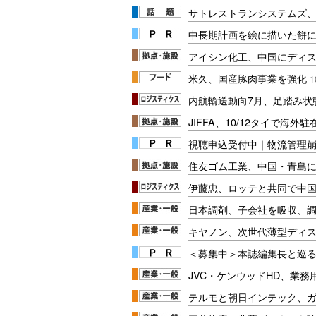
サトレストランシステムズ
中長期計画を絵に描いた餅にし
アイシン化工、中国にディ
米久、国産豚肉事業を強化
1
内航輸送動向7月、足踏み状
JIFFA、10/12タイで海外
視聴申込受付中｜物流管理
住友ゴム工業、中国・青島
伊藤忠、ロッテと共同で中
日本調剤、子会社を吸収、
キヤノン、次世代薄型ディ
＜募集中＞本誌編集長と巡る
JVC・ケンウッドHD、業
テルモと朝日インテック、