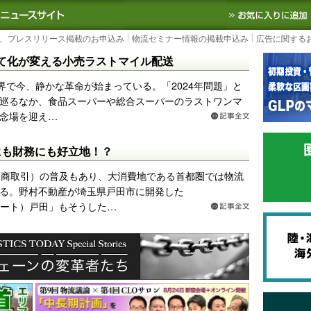
S TODAY｜国内最大の物流ニュースサイト
3PL, SCMなど国内外の最新の物流
、プレスリリース掲載のお申込み
物流セミナー情報の掲載申込み
広告に関する
て化が変える小売ラストマイル配送
界で今、静かな革命が始まっている。「2024年問題」と
巡るなか、食品スーパーや総合スーパーのラストワンマ
念場を迎え…
にも財務にも好立地！？
子商取引）の普及もあり、大消費地である首都圏では物流
る。野村不動産が埼玉県戸田市に開発した
ンドポート）戸田」もそうした…