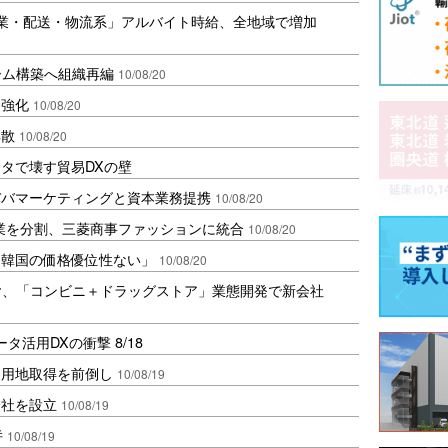
業・配送・物流系」アルバイト時給、全地域で増加
ーム構築へ組織再編
10/08/20
を強化
10/08/20
解散
10/08/20
タで壊す貿易DXの壁
ババマーケティングと資本業務提携
10/08/20
業を分割、三菱商事ファッションに統合
10/08/20
「韓国の価格優位性ない」
10/08/20
ヤ、「コンビニ＋ドラッグストア」業態開発で新会社
活用DXの衝撃 8/18
、用地取得を前倒し
10/08/19
会社を設立
10/08/19
併
10/08/19