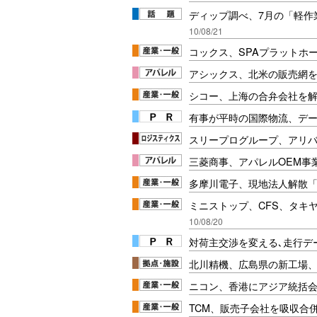
ディップ調べ、7月の「軽作
10/08/21
コックス、SPAプラットホ
アシックス、北米の販売網
シコー、上海の合弁会社を
有事が平時の国際物流、デー
スリープログループ、アリ
三菱商事、アパレルOEM事
多摩川電子、現地法人解散
ミニストップ、CFS、タキ
10/08/20
対荷主交渉を変える､走行データ
北川精機、広島県の新工場
ニコン、香港にアジア統括
TCM、販売子会社を吸収合