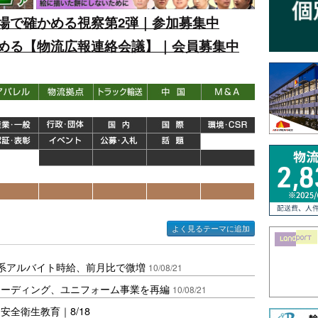
場で確かめる視察第2弾｜参加募集中
める【物流広報連絡会議】｜会員募集中
よく見るテーマに追加
系アルバイト時給、前月比で微増
10/08/21
レーディング、ユニフォーム事業を再編
10/08/21
全衛生教育｜8/18