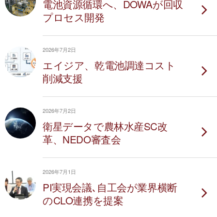
電池資源循環へ、DOWAが回収
プロセス開発
2026年7月2日
エイジア、乾電池調達コスト
削減支援
2026年7月2日
衛星データで農林水産SC改
革、NEDO審査会
2026年7月1日
PI実現会議､自工会が業界横断
のCLO連携を提案