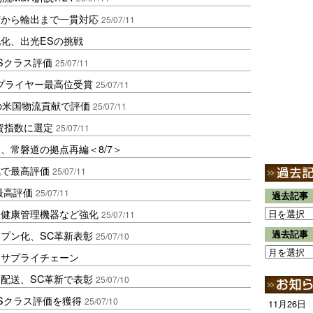
荷から輸出まで一貫対応
25/07/11
化、出光ESの挑戦
Sクラス評価
25/07/11
プライヤー最高位受賞
25/07/11
の米国物流貢献で評価
25/07/11
資指数に選定
25/07/11
、常磐道の拠点再編＜8/7＞
減で最高評価
25/07/11
最高評価
25/07/11
過去記事
ー健康管理機器など強化
25/07/11
プン化、SC革新表彰
過去記事
25/07/10
るサプライチェーン
配送、SC革新で表彰
25/07/10
Sクラス評価を獲得
25/07/10
11月26日