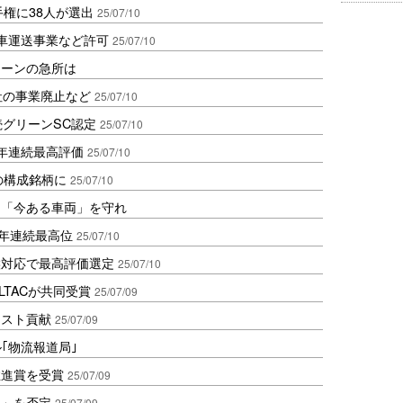
手権に38人が選出
25/07/10
車運送事業など許可
25/07/10
ェーンの急所は
社の事業廃止など
25/07/10
続グリーンSC認定
25/07/10
年連続最高評価
25/07/10
の構成銘柄に
25/07/10
は「今ある車両」を守れ
3年連続最高位
25/07/10
候対応で最高評価選定
25/07/10
LTACが共同受賞
25/07/09
コスト貢献
25/07/09
ル｢物流報道局｣
推進賞を受賞
25/07/09
止」を否定
25/07/09