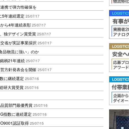
種連携で弾力性確保を
柄に5年連続選定
25/07/17
関から4年連続表彰
25/07/17
V、独デザイン賞受賞
25/07/17
国交省が実証事業採択
25/07/17
「食品物流に強い」のか
成銘柄21年連続
25/07/17
運営方針発表会を開催
25/07/17
指数に継続選定
25/07/16
MM総研大賞受賞
25/07/16
流品質部門最優秀賞
25/07/16
SG指数に連続選定
25/07/16
O9001認証取得
25/07/15