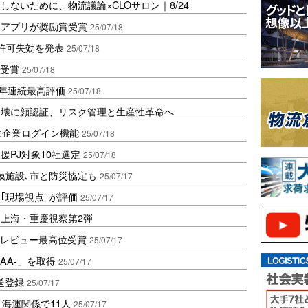
ないために、物流議論×CLOサロン｜8/24
ホアプリが奨励賞受賞
25/07/18
許可失効を発表
25/07/18
で受賞
25/07/18
6年連続最高評価
25/07/18
崩壊に顔認証、リスク管理と生産性革命へ
に企業ログイン機能
25/07/18
援PJ対象10社選定
25/07/18
模施設､市と防災協定も
25/07/17
｢現場視点｣が評価
25/07/17
上海・重慶視察第2弾
Tレビュー最高位受賞
25/07/17
AA-」を取得
25/07/17
送登録
25/07/17
海運関係で11人
25/07/17