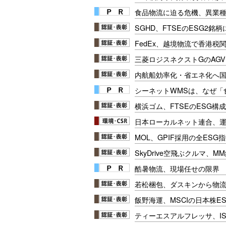
食品物流に迫る危機、異業
SGHD、FTSEのESG2銘
FedEx、越境物流で香港税
三菱ロジスネクストGのAG
内航船効率化・省エネ化へ
シーネットWMSは、なぜ
横浜ゴム、FTSEのESG構
日本ローカルネット連合、
MOL、GPIF採用の全ESG
SkyDrive空飛ぶクルマ、
酷暑物流、現場任せの限界
若松梱包、ダスキンから物
飯野海運、MSCIの日本株E
ティーエスアルフレッサ、IS