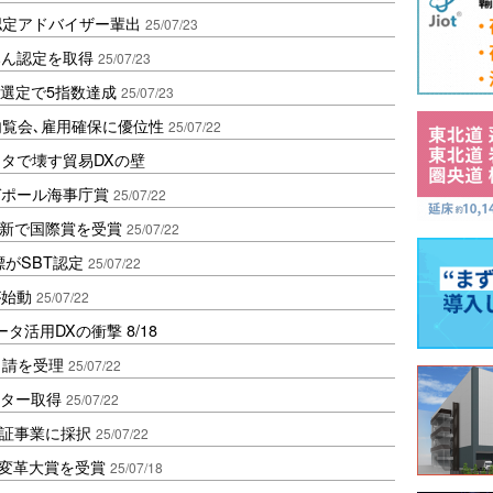
認定アドバイザー輩出
25/07/23
みん認定を取得
25/07/23
m初選定で5指数達成
25/07/23
｣で内覧会､雇用確保に優位性
25/07/22
タで壊す貿易DXの壁
ガポール海事庁賞
25/07/22
網革新で国際賞を受賞
25/07/22
がSBT認定
25/07/22
が始動
25/07/22
活用DXの衝撃 8/18
申請を受理
25/07/22
スター取得
25/07/22
実証事業に採択
25/07/22
事業変革大賞を受賞
25/07/18