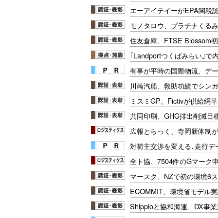
エーアイテイーがEPA関税
モノタロウ、プラチナくる
住友倉庫、FTSE Blosso
｢Landportつくばみらい
有事が平時の国際物流、デー
川崎汽船、救助功績でシン
ミスミGP、Fictivが供給
共同印刷、GHG排出削減目標
広報とらっく、寺岡新体制
対荷主交渉を変える､走行データ
全ト協、7504件のGマーク
マースク、NZで初の環境6
ECOMMIT、環境省モデル
Shippioと協和海運、DX