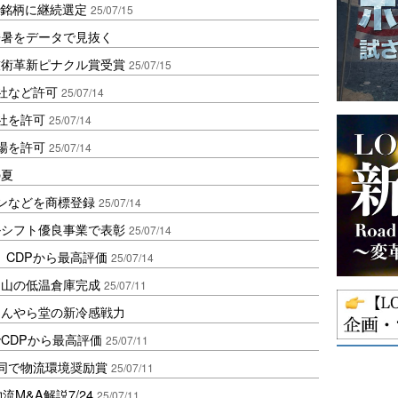
成銘柄に継続選定
25/07/15
酷暑をデータで見抜く
技術革新ピナクル賞受賞
25/07/15
社など許可
25/07/14
社を許可
25/07/14
場を許可
25/07/14
の夏
ンなどを商標登録
25/07/14
ルシフト優良事業で表彰
25/07/14
、CDPから最高評価
25/07/14
白山の低温倉庫完成
25/07/11
ほんやら堂の新冷感戦力
CDPから最高評価
25/07/11
同で物流環境奨励賞
25/07/11
M&A解説7/24
25/07/11