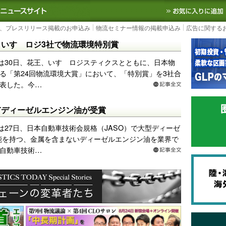
S TODAY｜国内最大の物流ニュースサイト
3PL, SCMなど国内外の最新の物流
、プレスリリース掲載のお申込み
物流セミナー情報の掲載申込み
広告に関する
いすゞロジ3社で物流環境特別賞
は30日、花王、いすゞロジスティクスとともに、日本物
る「第24回物流環境大賞」において、「特別賞」を3社合
表した。今…
有ディーゼルエンジン油が受賞
は27日、日本自動車技術会規格（JASO）で大型ディーゼ
性能を持つ、金属を含まないディーゼルエンジン油を業界で
自動車技術…