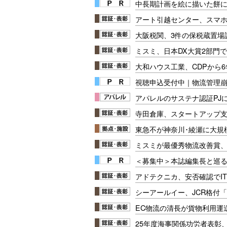
中長期計画を絵に描いた餅にし
アート引越センター、スマ
大阪税関、3件の保税蔵置場
ミスミ、日本DX大賞2部門
大和ハウス工業、CDPから
視聴申込受付中｜物流管理
アパレルのサステナ認証PJ
寺田倉庫、スタートアップ支
東急不が神奈川･綾瀬に大規
ミスミが最優秀物流改善賞、
＜募集中＞本誌編集長と巡る
アドテクニカ、安否確認でI
シーアールイー、JCR格付「
EC物流の清長が貨物利用運
25年度海事関係功労者表彰、