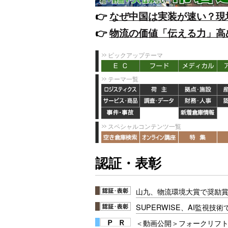
👉️
なぜ中国は実装が速い？現
👉️
物流の価値「伝える力」高
ピックアップテーマ
テーマ一覧
スペシャルコンテンツ一覧
認証・表彰
山九、物流環境大賞で奨励賞
SUPERWISE、AI監視技
＜動画公開＞フォークリフト安