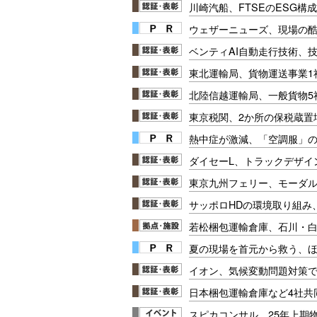
川崎汽船、FTSEのESG構
ウェザーニューズ、現場の
ベンティAI自動走行技術、
東北運輸局、貨物運送事業1
北陸信越運輸局、一般貨物5
東京税関、2か所の保税蔵置
熱中症が激減、「空調服」
ダイセーL、トラックデザイ
東京九州フェリー、モーダ
サッポロHDの環境取り組み
若松梱包運輸倉庫、石川・
夏の現場を首元から救う、
イオン、気候変動問題対策で
日本梱包運輸倉庫など4社共
スピカコンサル、25年上期物流