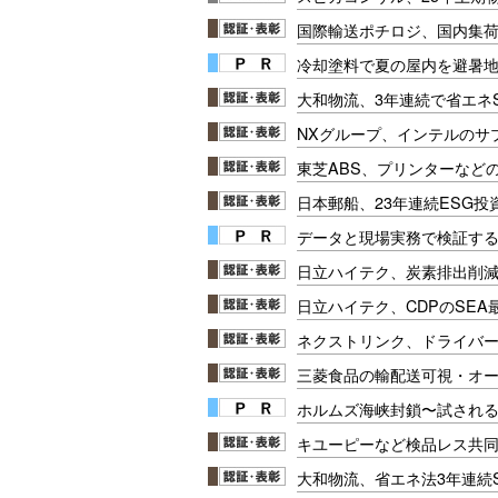
国際輸送ポチロジ、国内集
冷却塗料で夏の屋内を避暑地
大和物流、3年連続で省エネ
NXグループ、インテルのサ
東芝ABS、プリンターなど
日本郵船、23年連続ESG投
データと現場実務で検証する
日立ハイテク、炭素排出削
日立ハイテク、CDPのSEA
ネクストリンク、ドライバ
三菱食品の輸配送可視・オー
ホルムズ海峡封鎖〜試され
キユーピーなど検品レス共同
大和物流、省エネ法3年連続