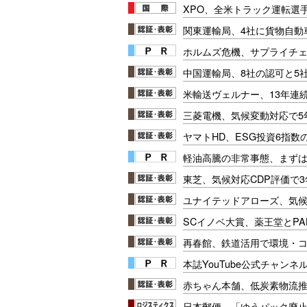
XPO、全米トラック運転選
関東運輸局、4社に貨物自動
ホルムズ危機、サプライチ
中国運輸局、8社の認可と5
米輸送ヴェルナー、13年連
三菱電機、気候変動対応で5
ヤマトHD、ESG投資6指数
軽油高騰の非常事態、まず
東芝、気候対応CDP評価で
ユナイテッドアローズ、気
SCイノベ大賞、薬王堂とPA
再春館、鉄道活用で環境・
本誌YouTube公式チャンネ
赤ちゃん本舗、低炭素物流
日本郵便、「ゆうパック廃