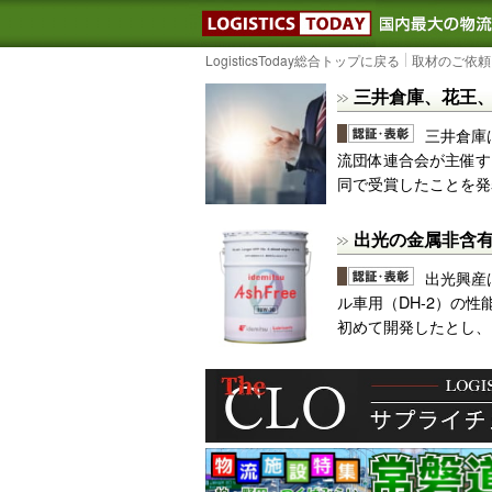
LOGISTIC
LogisticsToday総合トップに戻る
取材のご依頼
三井倉庫、花王、
三井倉庫
流団体連合会が主催す
同で受賞したことを発
出光の金属非含
出光興産
ル車用（DH-2）の
初めて開発したとし、