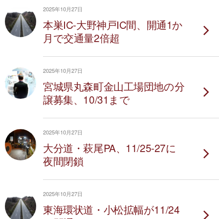
2025年10月27日
本巣IC-大野神戸IC間、開通1か
月で交通量2倍超
2025年10月27日
宮城県丸森町金山工場団地の分
譲募集、10/31まで
2025年10月27日
大分道・萩尾PA、11/25-27に
夜間閉鎖
2025年10月27日
東海環状道・小松拡幅が11/24