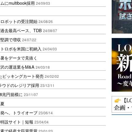
multibook採用
24/09/03
送ロボットの受注開始
24/08/26
過去最高ペース、TDB
24/08/07
要堅調で増収
24/07/22
ストロボを米国に初納入
24/04/03
酷暑をデータで見抜く
沢の運送業をM&A
24/03/18
たピッキングカート発売
24/02/02
ラウドのレジリア採用
23/12/11
18兆円規模に
23/11/07
の夏
開発へ、トライオーブ
23/06/14
の特設サイト｜短報
23/04/04
炭素で経産大臣賞受賞
23/01/23