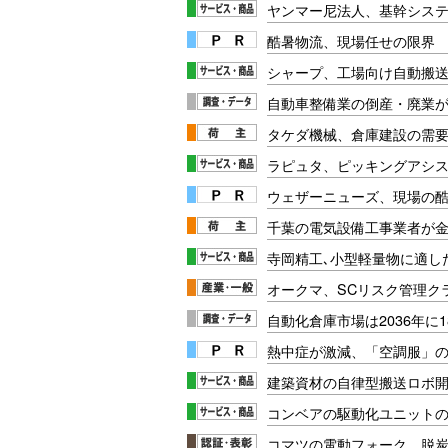
ヤンマー尼法人、基幹システムに
酷暑物流、現場任せの限界
シャープ、工場向け自動搬
自動車整備業の倒産・廃業が
タケダ機械、倉庫建設の需
ラピュタ、ピッキングアシ
ウェザーニューズ、現場の
千葉の電気設備工事業者が金
寺岡精工､小型軽量物に適し
オークマ、SCリスク管理ク
自動化倉庫市場は2036年に
熱中症が激減、「空調服」
建築資材の自律型搬送ロボ
コンベアの駆動化ユニット
コマツの電動フォーク、脱