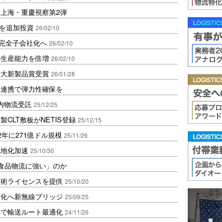
上海・重慶視察第2弾
備を追加投資
26/02/10
で完全子会社化へ
26/02/10
の生産能力を倍増
26/02/10
十大新製品賞受賞
26/01/28
種連携で弾力性確保を
内物流受託
25/12/25
CLT敷板がNETIS登録
25/12/15
年に271億ドル規模
25/11/26
現地化加速
25/10/30
「食品物流に強い」のか
技術ライセンスを提供
25/10/20
ト化へ新無線ブリッジ
25/09/25
用で輸送ルート最適化
24/11/26