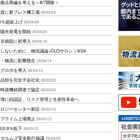
拠点再編を考える＜8/7開催＞
滋賀に新プレス機工場
26/04/22
0％超値上げ
26/04/20
太陽光発電を開始
26/04/20
中京病院に初導入
26/04/15
ないために、物流議論×CLOサロン｜8/24
達・物流に影響懸念
26/04/14
ングロボを導入
26/04/13
用品卸を完全子会社化
26/03/25
害時資機材調達で協定
26/03/25
崩壊に顔認証、リスク管理と生産性革命へ
ノロジーセンター新設
26/03/16
証プライム上場廃止
26/03/12
0.9％低下
26/03/12
、ホルムズ安全航行協議
26/03/05