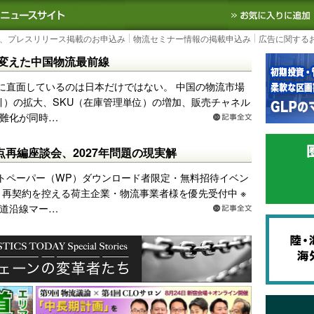
S TODAY｜国内最大の物流ニュースサイト
3PL, SCMなど国内外の最新の物流
、プレスリリース掲載のお申込み
物流セミナー情報の掲載申込み
広告に関する
imbが変えた中国物流最前線
に直面しているのは日本だけではない。 中国の物流市場
引）の拡大、SKU（在庫管理単位）の増加、販売チャネル
難化が同時…
点再編座談会、2027年問題の現実解
トペーパー（WP）ダウンロード者限定・無料招待イベン
し・再契約を控える荷主企業・物流事業者様を優先受付中 ※
道沿線マー…