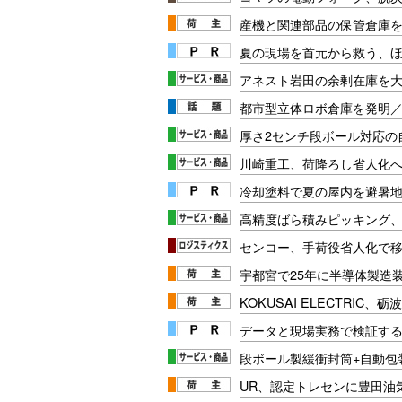
産機と関連部品の保管倉庫
夏の現場を首元から救う、
アネスト岩田の余剰在庫を大
都市型立体ロボ倉庫を発明／C
厚さ2センチ段ボール対応の
川崎重工、荷降ろし省人化
冷却塗料で夏の屋内を避暑地
高精度ばら積みピッキング
センコー、手荷役省人化で
宇都宮で25年に半導体製造
KOKUSAI ELECTRIC
データと現場実務で検証する
段ボール製緩衝封筒+自動包
UR、認定トレセンに豊田油