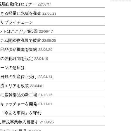
流現場自動化｣セミナー
22/07/14
できる軽量止水板を発売
22/06/29
るサプライチェーン
ントはここだ／第5回
22/06/17
システム開催物流展で披露
22/05/25
修部品供給機能を集約
22/05/20
動の強化月間を設定
22/04/19
ェーンの急所は
、日野の生産停止受け
22/04/14
物流エリアを改装
22/04/01
沢に基幹部品の新工場
21/12/15
搬キャッチャーを開発
21/11/01
は「今ある車両」を守れ
し新規事業参入目指す
21/08/25
手アスティを買収
21/07/21