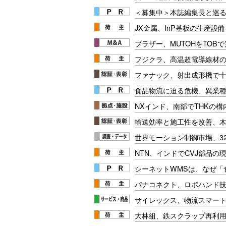
＜募集中＞本誌編集長と巡る
JX金属、InP基板の生産設
ブラザー、MUTOHをTOB
フジクラ、高温超電導線材
ファナック、射出成形機で
食品物流に迫る危機、異業
NXインド、南部でTHKの構
輸送効率と施工性を改善、木製
世界モーション制御市場、32
NTN、インドでCVJ部品の
シーネットWMSは、なぜ
パナコネクト、ロボハンド
サイレックス、物流スマー
大林組、鉄スクラップ再利