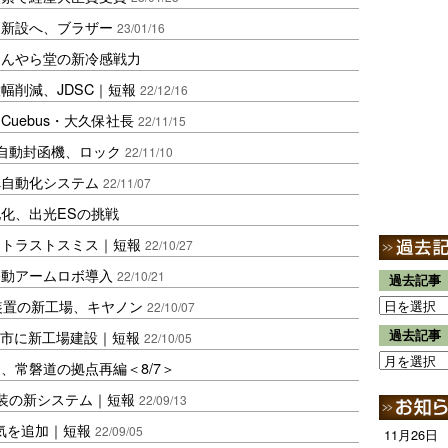
を新設へ、ブラザー
23/01/16
ほんやら堂の新冷感戦力
幅削減、JDSC｜短報
22/12/16
uebus・大久保社長
22/11/15
自動封函機、ロック
22/11/10
へ自動化システム
22/11/07
化、出光ESの挑戦
、トラストスミス｜短報
22/10/27
移動アームロボ導入
22/10/21
過去記事
装置の新工場、キヤノン
22/10/07
、砺波市に新工場建設｜短報
過去記事
22/10/05
、常磐道の拠点再編＜8/7＞
装の新システム｜短報
22/09/13
気を追加｜短報
22/09/05
11月26日