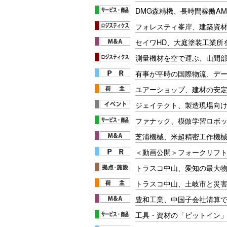
DMG森精機、長時間稼働A
フォレスティ峯岸、建築資
セイワHD、大庭塗装工業所
測量機材を空で運ぶ、山間
有事が平時の国際物流、デー
ユアーショップ、建材の安
ジェイテクト、製造現場向
ファナック、模倣学習ロボ
芝浦機械、米超精密工作機
＜動画公開＞フォークリフト安
トラスコ中山、愛知の最大
トラスコ中山、土岐市と災
豊和工業、中国子会社清算
工具・資材の「ピットイン」