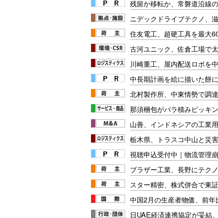
残留か移転か、常磐道沿線の
ニデックドライブテクノ、
住友電工、超硬工具を最大6
古河ユニック、佐倉工場で
川崎重工、屋内配送ロボを
中長期計画を絵に描いた餅にし
北村製作所、中東情勢で調
那須梱包がバラ積みピッキ
山善、インドネシアの工業
栃木県、トラスコ中山と災
視聴申込受付中｜物流管理
ブラザー工業、長野にテク
スター精密、株式併合で東
中国2月の生産者物価、前年比
日UAE経済連携協定が妥結