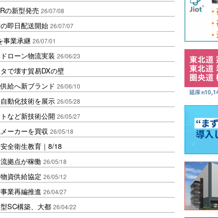
MRの新型発売
26/07/08
材の即日配送開始
26/07/07
を事業承継
26/07/01
部ドローン物流実装
26/06/23
タで壊す貿易DXの壁
定供給へ新ブランド
26/06/10
け自動化技術を展示
26/05/28
ットなど新技術公開
26/05/27
械メーカーを買収
26/05/18
全衛生教育｜8/18
物流拠点が稼働
26/05/18
害物資供給協定
26/05/12
で事業再編推進
26/04/27
型SC構築、大都
26/04/22