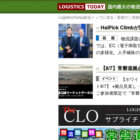
LOGISTIC
LogisticsToday総合トップに戻る
取材のご依頼
HaiPick Cl
物流課題
では、EC（電子商取
の多様化、人手確保の
【8/7】常磐道拠
【ホワイ
ト8/7】 ※拠点見直
ご参加者限定で『常磐