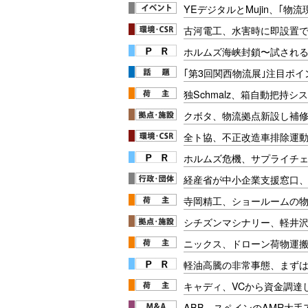
YEデジタルとMujin、｢物
古河電工、水害時に即設置
ホルムズ海峡封鎖〜試され
｢第3回関西物流展｣注目ポイ
独Schmalz、箱自動把持
クボタ、物流拠点新設し補
全ト協、不正改造車排除運
ホルムズ危機、サプライチ
経産省が中小企業支援窓口
寺岡精工、ショールームの
シチズンマシナリー、軽井
ニックス、ドローン荷物運
軽油高騰の非常事態、まず
キャディ、VCから資金調達
ABB、スペインのAMR大