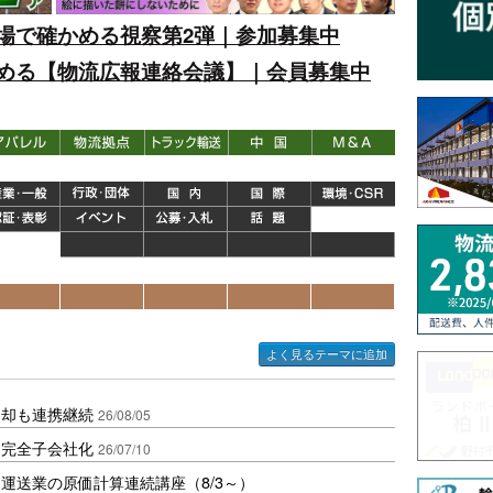
場で確かめる視察第2弾｜参加募集中
める【物流広報連絡会議】｜会員募集中
よく見るテーマに追加
売却も連携継続
26/08/05
を完全子会社化
26/07/10
運送業の原価計算連続講座（8/3～）