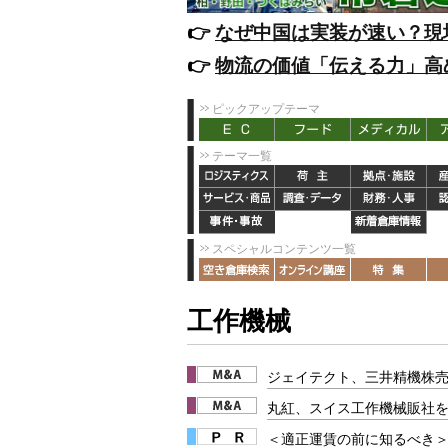
👉️
なぜ中国は実装が速い？現
👉️
物流の価値「伝える力」高
ピックアップテーマ
テーマ一覧
スペシャルコンテンツ一覧
工作機械
ジェイテクト、三井精機株
丸紅、スイス工作機械販社
＜適正運賃の前に知るべき＞