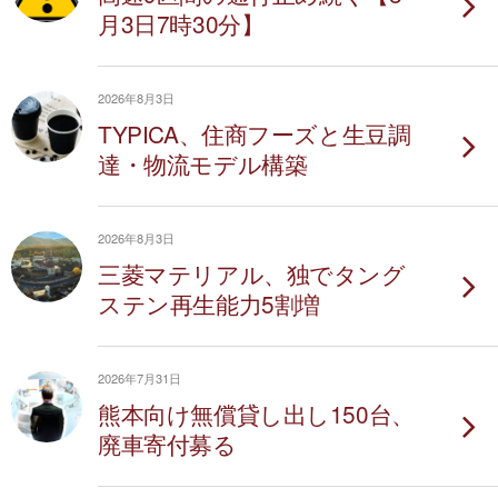
月3日7時30分】
2026年8月3日
TYPICA、住商フーズと生豆調
達・物流モデル構築
2026年8月3日
三菱マテリアル、独でタング
ステン再生能力5割増
2026年7月31日
熊本向け無償貸し出し150台、
廃車寄付募る