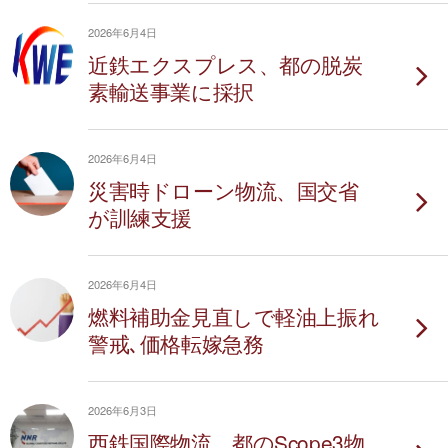
2026年6月4日
近鉄エクスプレス、都の脱炭
素輸送事業に採択
2026年6月4日
災害時ドローン物流、国交省
が訓練支援
2026年6月4日
燃料補助金見直しで軽油上振れ
警戒､価格転嫁急務
2026年6月3日
西鉄国際物流、都のScope3物