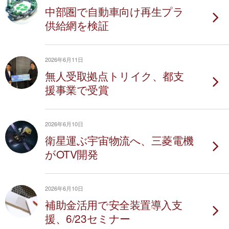
中部圏で自動車向け再生プラ
供給網を検証
2026年6月11日
無人受取拠点トリイク、都支
援事業で受賞
2026年6月10日
衛星運ぶ宇宙物流へ、三菱電機
がOTV開発
2026年6月10日
補助金活用で安全装置導入支
援、6/23セミナー