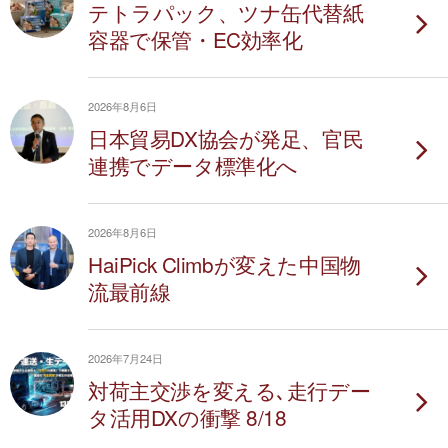
テトラパック、ツナ缶代替紙
容器で保管・EC効率化
2026年8月6日
日本貿易DX協会が発足、官民
連携でデータ標準化へ
2026年8月6日
HaiPick Climbが変えた中国物
流最前線
2026年7月24日
対荷主交渉を変える､走行デー
タ活用DXの衝撃 8/18