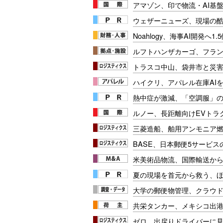
アマゾン、印で物流・AI基盤
ウェザーニューズ、現場の
Noahlogy、海事AI開発へ1
ルフトハンザカーゴ、フラ
トラスコ中山、袋井市と災
ハイクリ、アパレル在庫AI
熱中症が激減、「空調服」
ルノー、長距離向けEVトラク
三菱造船、舶用アンモニア
BASE、日本郵便5サービ
米美術品物流、国際輸送か
夏の現場を首元から救う、
大学の郵便物管理、クラウド
共栄タンカー、メキシコ出
ゼロ、出戻りドライバーに