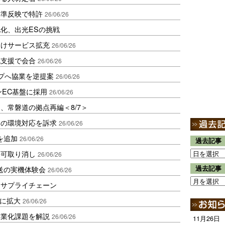
基準反映で特許
26/06/26
化、出光ESの挑戦
向けサービス拡充
26/06/26
流支援で会合
26/06/26
プへ協業を逆提案
26/06/26
ンEC基盤に採用
26/06/26
、常磐道の拠点再編＜8/7＞
品の環境対応を訴求
26/06/26
を追加
26/06/26
過去記事
許可取り消し
26/06/26
人搬送の実機体験会
過去記事
26/06/26
るサプライチェーン
円に拡大
26/06/26
商業化課題を解説
26/06/26
11月26日