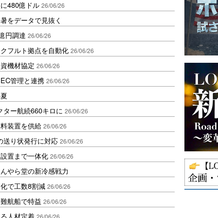
に480億ドル
26/06/26
酷暑をデータで見抜く
.5億円調達
26/06/26
ンクフルト拠点を自動化
26/06/26
害資機材協定
26/06/26
をEC管理と連携
26/06/26
の夏
ター航続660キロに
26/06/26
燃料装置を供給
26/06/26
スの送り状発行に対応
26/06/26
ら設置まで一体化
26/06/26
ほんやら堂の新冷感戦力
化で工数8割減
26/06/26
港難航船で特益
26/06/26
見る人材定着
26/06/26