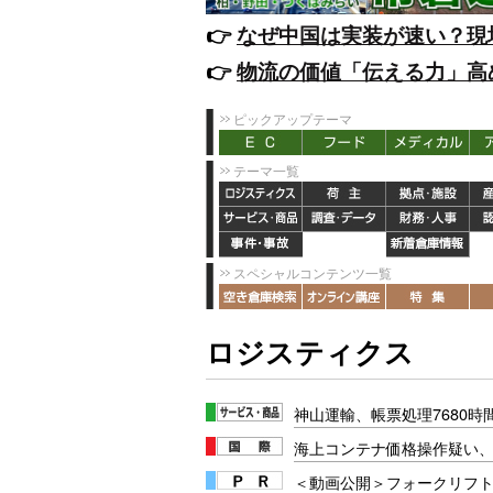
👉️
なぜ中国は実装が速い？現
👉️
物流の価値「伝える力」高
ピックアップテーマ
テーマ一覧
スペシャルコンテンツ一覧
ロジスティクス
神山運輸、帳票処理7680時
海上コンテナ価格操作疑い
＜動画公開＞フォークリフト安