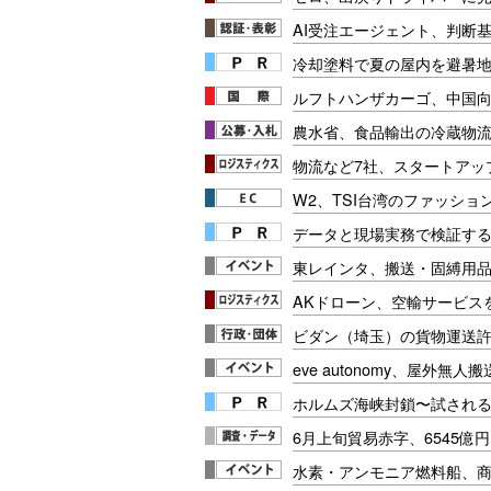
AI受注エージェント、判断
冷却塗料で夏の屋内を避暑地
ルフトハンザカーゴ、中国
農水省、食品輸出の冷蔵物
物流など7社、スタートアッ
W2、TSI台湾のファッショ
データと現場実務で検証する
東レインタ、搬送・固縛用
AKドローン、空輸サービス
ビダン（埼玉）の貨物運送
eve autonomy、屋外無
ホルムズ海峡封鎖〜試され
6月上旬貿易赤字、6545億
水素・アンモニア燃料船、