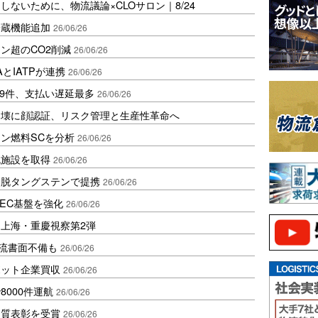
ないために、物流議論×CLOサロン｜8/24
冷蔵機能追加
26/06/26
トン超のCO2削減
26/06/26
とIATPが連携
26/06/26
49件、支払い遅延最多
26/06/26
崩壊に顔認証、リスク管理と生産性革命へ
ン燃料SCを分析
26/06/26
流施設を取得
26/06/26
、脱タングステンで提携
26/06/26
EC基盤を強化
26/06/26
上海・重慶視察第2弾
物流書面不備も
26/06/26
ボット企業買収
26/06/26
000件運航
26/06/26
品質表彰を受賞
26/06/26