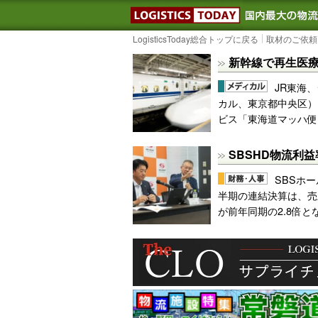
LOGISTIC
LogisticsToday総合トップに戻る
取材のご依頼
新幹線で再生医
JR東海、
カル、東京都中央区）
ビス「東海道マッハ便
SBSHD物流利
SBSホー
半期の連結決算は、売上
が前年同期の2.8倍とな