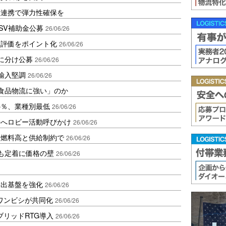
種連携で弾力性確保を
SV補助金公募
26/06/26
員評価をポイント化
26/06/26
に分け公募
26/06/26
輸入堅調
26/06/26
「食品物流に強い」のか
5％、業種別最低
26/06/26
持へロビー活動呼びかけ
26/06/26
、燃料高と供給制約で
26/06/26
も定着に価格の壁
26/06/26
輸出基盤を強化
26/06/26
ワンビシが共同化
26/06/26
ブリッドRTG導入
26/06/26