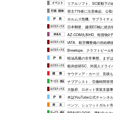
リアルソフト、SC変動下の
荷主779者に注意喚起、公
ホルムズ危機、サプライチ
日本郵便、越境EC軸に総合
AZ-COM丸和HD、軽貨物2
IATA、航空機整備の供給網
Brewtope、クラフトビー
軽油高騰の非常事態、まず
船井総研SC、外国人ドライ
サウディア・カーゴ、見積も
ナブアシスト、労働時間管
大阪府、ロボット実装支援
本誌YouTube公式チャンネ
ベンツ、シュツットガルト市
BRAVELOGIS、運転中ス