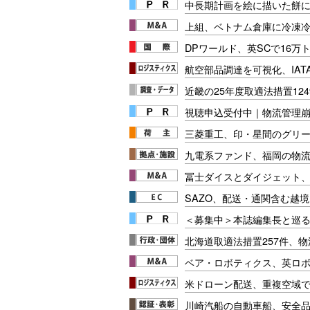
中長期計画を絵に描いた餅にし
上組、ベトナム倉庫に冷凍
DPワールド、英SCで16万
航空部品調達を可視化、IATA
近畿の25年度取適法措置12
視聴申込受付中｜物流管理
三菱重工、印・星間のグリー
九電系ファンド、福岡の物
冨士ダイスとダイジェット
SAZO、配送・通関含む越境
＜募集中＞本誌編集長と巡る
北海道取適法措置257件、
ベア・ロボティクス、英ロ
米ドローン配送、重複空域で8
川崎汽船の自動車船、安全