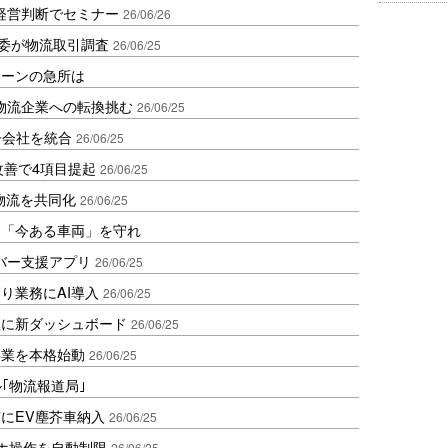
経営判断でセミナー
26/06/26
取委が物流取引調査
26/06/25
ェーンの急所は
物流企業への転換挑む
26/06/25
子会社を統合
26/06/25
改善で4項目提起
26/06/25
ル物流を共同化
26/06/25
は「今ある車両」を守れ
バー支援アプリ
26/06/25
り業務にAI導入
26/06/25
理に新ダッシュボード
26/06/25
事業を本格始動
26/06/25
ル｢物流報道局｣
にEV塵芥車納入
26/06/25
マホ操作を自動制限
26/06/25