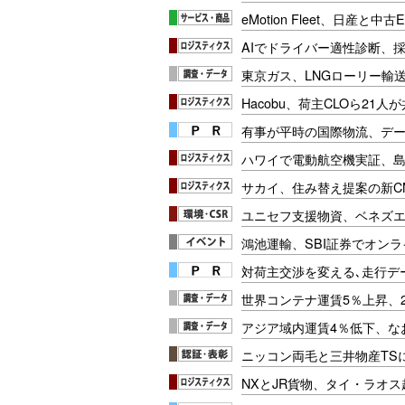
eMotion Fleet、日産と中
AIでドライバー適性診断、
東京ガス、LNGローリー輸送
Hacobu、荷主CLOら21
有事が平時の国際物流、デー
ハワイで電動航空機実証、
サカイ、住み替え提案の新C
ユニセフ支援物資、ベネズ
鴻池運輸、SBI証券でオン
対荷主交渉を変える､走行データ
世界コンテナ運賃5％上昇、
アジア域内運賃4％低下、な
ニッコン両毛と三井物産TS
NXとJR貨物、タイ・ラオ