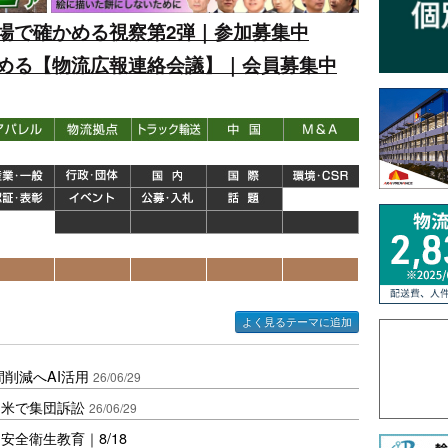
場で確かめる視察第2弾｜参加募集中
める【物流広報連絡会議】｜会員募集中
よく見るテーマに追加
間削減へAI活用
26/06/29
、米で集団訴訟
26/06/29
全衛生教育｜8/18