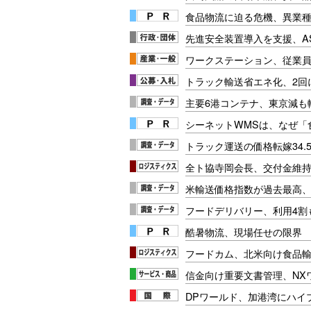
食品物流に迫る危機、異業
先進安全装置導入を支援、A
ワークステーション、従業
トラック輸送省エネ化、2回
主要6港コンテナ、東京減も
シーネットWMSは、なぜ
トラック運送の価格転嫁34.
全ト協寺岡会長、交付金維
米輸送価格指数が過去最高
フードデリバリー、利用4割
酷暑物流、現場任せの限界
フードカム、北米向け食品
信金向け重要文書管理、NX
DPワールド、加港湾にハイ