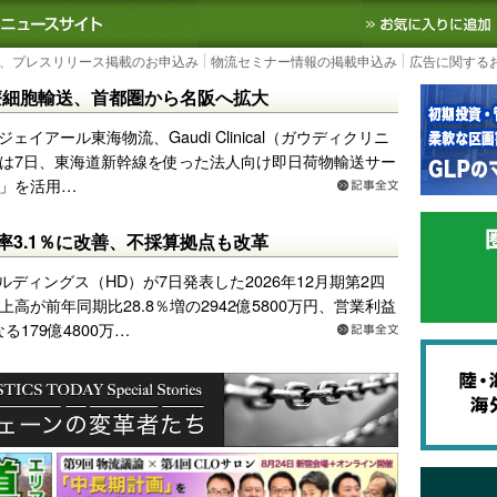
S TODAY｜国内最大の物流ニュースサイト
3PL, SCMなど国内外の最新の物流
、プレスリリース掲載のお申込み
物流セミナー情報の掲載申込み
広告に関する
療細胞輸送、首都圏から名阪へ拡大
ジェイアール東海物流、Gaudi Clinical（ガウディクリニ
は7日、東海道新幹線を使った法人向け即日荷物輸送サー
」を活用…
益率3.1％に改善、不採算拠点も改革
ルディングス（HD）が7日発表した2026年12月期第2四
高が前年同期比28.8％増の2942億5800万円、営業利益
る179億4800万…