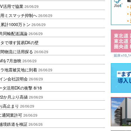
古EV活用で協業
26/06/29
採用ミスマッチ抑制へ
26/06/29
累計1000万トン
26/06/29
人が共同輸配送議論
26/06/29
タで壊す貿易DXの壁
島間物流に活用探る
26/06/29
Mを7月放映
26/06/29
エラ地震被災地に到着
26/06/29
ライン会社説明会
26/06/29
活用DXの衝撃 8/18
22か月ぶり高値
26/06/29
お高止まり
26/06/29
に通関業許可
26/06/29
ス越境鉄道を検証
26/06/26