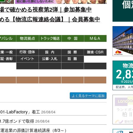
場で確かめる視察第2弾｜参加募集中
める【物流広報連絡会議】｜会員募集中
よく見るテーマに追加
LabFactory」着工
26/08/04
1.7億ポンドで取得
26/08/04
運送業の原価計算連続講座（8/3～）