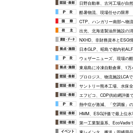
日野自動車、古河工場が自
酷暑物流、現場任せの限界
CTP、ハンガリー南部へ物
出光、北海道製油所施設の消
NXHD、非財務資本とESG
日本GLP、昭島で都内初ALF
ウェザーニューズ、現場の
東扇島に冷凍自動倉庫、1万
プロロジス、物流施設LCA
サントリー熊本工場、水保
エフピコ、CDP供給網評価
熱中症が激減、「空調服」
HMM、ESG評価で最上位
第一工業製薬系、EcoVadi
東レインタ、搬送・固縛用