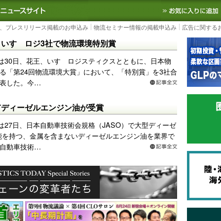
S TODAY｜国内最大の物流ニュースサイト
3PL, SCMなど国内外の最新の物流
、プレスリリース掲載のお申込み
物流セミナー情報の掲載申込み
広告に関する
いすゞロジ3社で物流環境特別賞
は30日、花王、いすゞロジスティクスとともに、日本物
る「第24回物流環境大賞」において、「特別賞」を3社合
表した。今…
有ディーゼルエンジン油が受賞
は27日、日本自動車技術会規格（JASO）で大型ディーゼ
性能を持つ、金属を含まないディーゼルエンジン油を業界で
自動車技術…