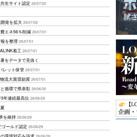
然共生サイト認定
26/07/02
流開発を拡大
26/07/02
費エネ56％削減
26/07/01
情報を整理
26/07/01
ALINK着工
26/07/01
酷暑をデータで見抜く
パレット保管
26/07/01
で物流大賞奨励賞
26/07/01
全と循環で県表彰
26/06/30
で3年連続最高位
26/06/29
の夏
水準を維持
26/06/29
sでゴールド認定
26/06/29
品の環境対応を訴求
26/06/26