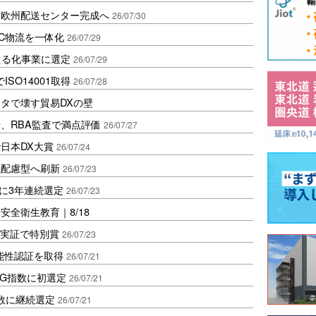
に欧州配送センター完成へ
26/07/30
EC物流を一体化
26/07/29
える化事業に選定
26/07/29
SO14001取得
26/07/28
タで壊す貿易DXの壁
、RBA監査で満点評価
26/07/27
日本DX大賞
26/07/24
境配慮型へ刷新
26/07/23
数に3年連続選定
26/07/23
全衛生教育｜8/18
ル実証で特別賞
26/07/23
能性認証を取得
26/07/21
SG指数に初選定
26/07/21
指数に継続選定
26/07/21