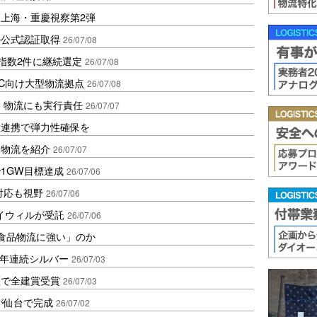
上海・重慶視察第2弾
の公式認証取得
26/07/08
指数2件に継続選定
26/07/08
C向け大型物流拠点
26/07/08
準、物流にも実行責任
26/07/07
種連携で弾力性確保を
と物流を紹介
26/07/07
1GW目標達成
26/07/06
ル対応も視野
26/07/06
イウィルが受託
26/07/06
「食品物流に強い」のか
で2年連続シルバー
26/07/03
証で全建賞受賞
26/07/03
Iが仙台で完成
26/07/02