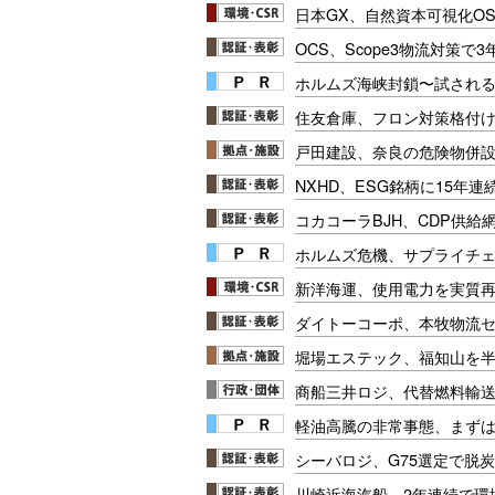
日本GX、自然資本可視化O
OCS、Scope3物流対策で
ホルムズ海峡封鎖〜試され
住友倉庫、フロン対策格付け
戸田建設、奈良の危険物併
NXHD、ESG銘柄に15年連
コカコーラBJH、CDP供給
ホルムズ危機、サプライチ
新洋海運、使用電力を実質
ダイトーコーポ、本牧物流
堀場エステック、福知山を
商船三井ロジ、代替燃料輸
軽油高騰の非常事態、まず
シーバロジ、G75選定で脱
川崎近海汽船、2年連続で環