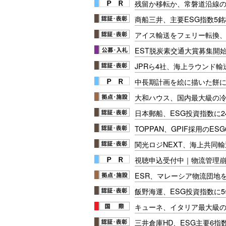
残留か移転か、常磐道沿線の
商船三井、主要ESG指数5
アイス輸送をフェリー転換、C
EST脱炭素交通大賞募集開
JPRら4社、海上ラウンド
中長期計画を絵に描いた餅にし
大和ハウス、国内最大級の
日本郵船、ESG投資指数に2
TOPPAN、GPIF採用のE
関光ロジNEXT、海上共同
視聴申込受付中｜物流管理
ESR、マレーシア物流団地を
飯野海運、ESG投資指数に
キューネ、イタリア最大級
三井倉庫HD、ESG主要6指