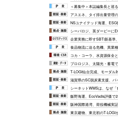
＜募集中＞本誌編集長と巡る
アスエネ、タイ排出量管理
NSユナイテッド海運、ESG
シーバロジ、英ダービーにE
企業実務に即すSBTi新基
食品物流に迫る危機、異業
コカ・コーラ、水資源保全
プロロジス、太陽光・蓄電で
T-LOGI仙台完成、モーダ
滋賀県のSC脱炭素支援、バ
シーネットWMSは、なぜ
飯野海運、EcoVadis評価
阪神国際港湾、荷役機械実
東京建物、東北初のT-LOG