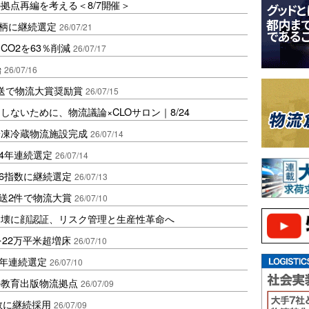
拠点再編を考える＜8/7開催＞
銘柄に継続選定
26/07/21
O2を63％削減
26/07/17
始
26/07/16
輸送で物流大賞奨励賞
26/07/15
ないために、物流議論×CLOサロン｜8/24
冷凍冷蔵物流施設完成
26/07/14
4年連続選定
26/07/14
SG6指数に継続選定
26/07/13
輸送2件で物流大賞
26/07/10
崩壊に顔認証、リスク管理と生産性革命へ
22万平米超増床
26/07/10
5年連続選定
26/07/10
の教育出版物流拠点
26/07/09
数に継続採用
26/07/09