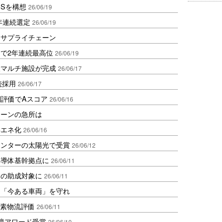
SSを構想
26/06/19
3年連続選定
26/06/19
るサプライチェーン
で2年連続最高位
26/06/19
設マルチ施設が完成
26/06/17
続採用
26/06/17
網評価でAスコア
26/06/16
ェーンの急所は
再エネ化
26/06/16
センターの太陽光で受賞
26/06/12
半導体基幹拠点に
26/06/11
送の助成対象に
26/06/11
は「今ある車両」を守れ
炭素物流評価
26/06/11
境アワード受賞
26/06/10