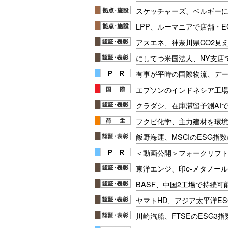
スケッチャーズ、ベルギー
LPP、ルーマニアで店舗・
アスエネ、神奈川県CO2見
にしてつ米国法人、NY支店でI
有事が平時の国際物流、デー
エプソンのインドネシア工場
クラダシ、在庫滞留予測AIで
フクビ化学、主力建材を環
飯野海運、MSCIのESG指
＜動画公開＞フォークリフト安
東洋エンジ、印e-メタノー
BASF、中国2工場で持続可
ヤマトHD、アジア太平洋E
川崎汽船、FTSEのESG3