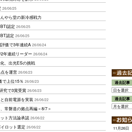
定
26/06/25
ほんやら堂の新冷感戦力
BTi認定
26/06/25
BT認定
26/06/25
網評価で3年連続A
26/06/24
が2年連続リーダー
26/06/24
化、出光ESの挑戦
流拠点を運営
26/06/23
価で上位15％
26/06/23
過去記事
研究で3賞受賞
26/06/23
庫と自前電源を実装
過去記事
26/06/22
、常磐道の拠点再編＜8/7＞
ジット方法論承認
26/06/22
パイロット選定
26/06/22
11月26日