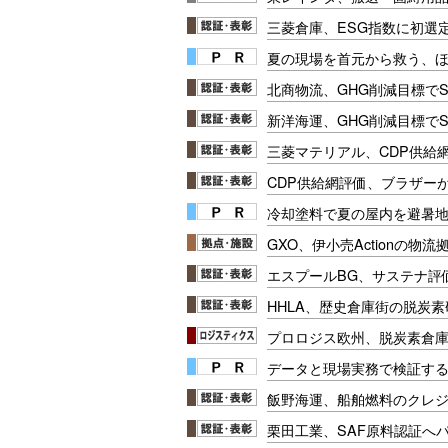
三菱倉庫、ESG指数に初選
夏の現場を首元から救う、
北商物流、GHG削減目標でS
新洋海運、GHG削減目標でS
三菱マテリアル、CDP供給
CDP供給網評価、ブラザー
冷却塗料で夏の屋内を避暑地
GXO、伊小売Actionの物
エスプールBG、サステナ評
HHLA、歴史倉庫街の脱炭素
プロロジス欧州、脱炭素倉
データと現場実務で検証する
飯野海運、船舶燃料のクレ
栗田工業、SAF原料認証へ