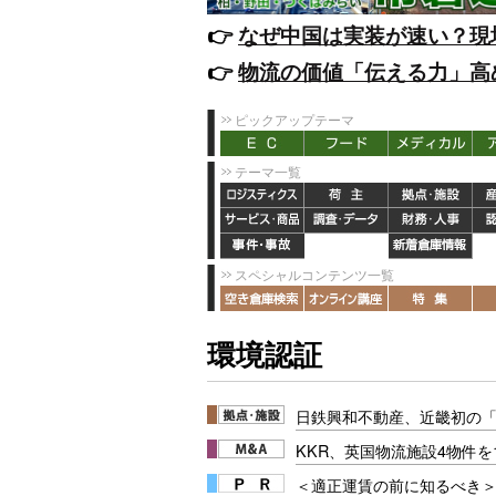
👉️
なぜ中国は実装が速い？現
👉️
物流の価値「伝える力」高
ピックアップテーマ
テーマ一覧
スペシャルコンテンツ一覧
環境認証
日鉄興和不動産、近畿初の「01-
KKR、英国物流施設4物件を
＜適正運賃の前に知るべき＞