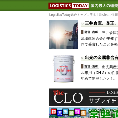
LOGISTIC
LogisticsToday総合トップに戻る
取材のご依頼
三井倉庫、花王、
三井倉庫
流団体連合会が主催す
同で受賞したことを発
出光の金属非含
出光興産
ル車用（DH-2）の
初めて開発したとし、