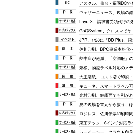
アスクル、仙台・福岡DCで
ウェザーニューズ、現場の
LayerX、請求書受領代行
GoQSystem、クロスマ
JPR、1/28に「DD Plus
佐川印刷、BPO事業本格化
熱中症が激減、「空調服」
兼松、物流ラベル対応のメ
大王製紙、コスト増で印刷
キューネ、スマートラベル
光村印刷、結露面でも剥が
夏の現場を首元から救う、
ロジレス、佐川伝票印刷時間
東芝テック、6インチ対応ラ
シーイーシー、クラウド印