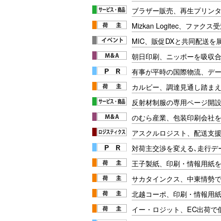
ブラザー販売、再生プリン
Mizkan Logitec、ファクス
MIC、販促DXと共同配送を
朝日印刷、ニッポーを吸収
有事が平時の国際物流、デー
カルビー、調達見通し踏ま
反射材制服の専用ページ開
のむら産業、包装印刷会社
アスクルロジスト、配送支
対荷主交渉を変える､走行データ
王子製紙、印刷・情報用紙を
サカタインクス、中東情勢
北越コーポ、印刷・情報用紙
イー・ロジット、EC出荷で