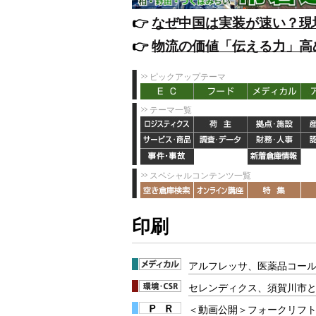
👉️
なぜ中国は実装が速い？現
👉️
物流の価値「伝える力」高
ピックアップテーマ
テーマ一覧
スペシャルコンテンツ一覧
印刷
アルフレッサ、医薬品コー
セレンディクス、須賀川市
＜動画公開＞フォークリフト安