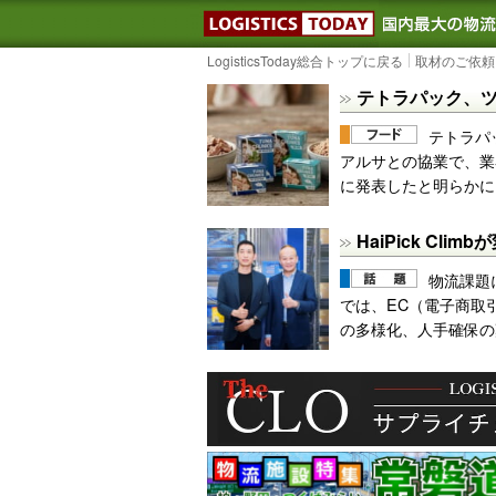
LOGISTIC
LogisticsToday総合トップに戻る
取材のご依頼
テトラパック、ツ
テトラパ
アルサとの協業で、業
に発表したと明らかに
HaiPick Cl
物流課題
では、EC（電子商取
の多様化、人手確保の