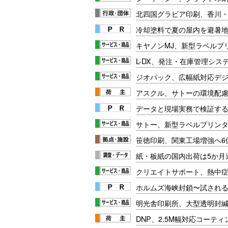
北四国グラビア印刷、香川
冷却塗料で夏の屋内を避暑地
キヤノンMJ、新型ラベルプ
L-DX、発注・在庫管理シス
ジオパック、広幅紙対応デ
アスクル、サトーの環境配
データと現場実務で検証する
サトー、新型ラベルプリン
笹徳印刷、関東工場増強へ6
紙・板紙の国内出荷は5か月
クリエイトサポート、熱中
ホルムズ海峡封鎖〜試され
明光舎印刷所、大型透明封緘
DNP、2.5M幅対応コーテ