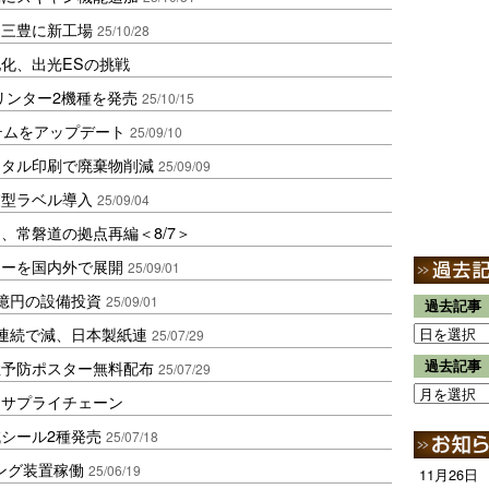
・三豊に新工場
25/10/28
化、出光ESの挑戦
リンター2機種を発売
25/10/15
テムをアップデート
25/09/10
ジタル印刷で廃棄物削減
25/09/09
慮型ラベル導入
25/09/04
、常磐道の拠点再編＜8/7＞
ターを国内外で展開
25/09/01
億円の設備投資
25/09/01
過去記事
連続で減、日本製紙連
25/07/29
症予防ポスター無料配布
過去記事
25/07/29
るサプライチェーン
シール2種発売
25/07/18
ィング装置稼働
25/06/19
11月26日