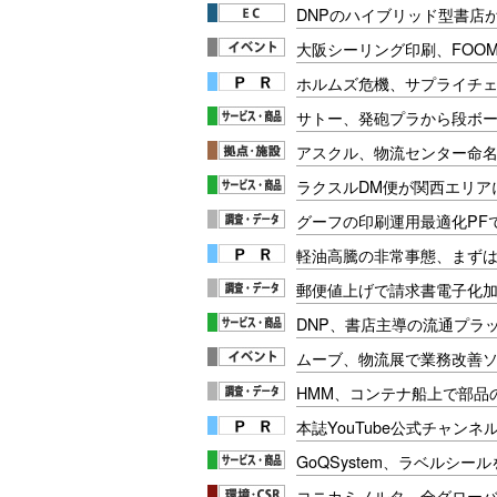
DNPのハイブリッド型書店
大阪シーリング印刷、FOOMA
ホルムズ危機、サプライチ
サトー、発砲プラから段ボ
アスクル、物流センター命
ラクスルDM便が関西エリア
グーフの印刷運用最適化PF
軽油高騰の非常事態、まず
郵便値上げで請求書電子化加速
DNP、書店主導の流通プラ
ムーブ、物流展で業務改善
HMM、コンテナ船上で部品
本誌YouTube公式チャンネ
GoQSystem、ラベルシー
コニカミノルタ、全グロー