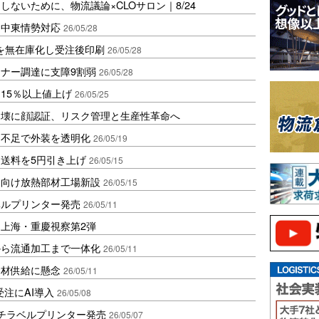
ないために、物流議論×CLOサロン｜8/24
も中東情勢対応
26/05/28
ーを無在庫化し受注後印刷
26/05/28
ナー調達に支障9割弱
26/05/28
15％以上値上げ
26/05/25
崩壊に顔認証、リスク管理と生産性革命へ
ク不足で外装を透明化
26/05/19
送料を5円引き上げ
26/05/15
ー向け放熱部材工場新設
26/05/15
ベルプリンター発売
26/05/11
上海・重慶視察第2弾
から流通加工まで一体化
26/05/11
資材供給に懸念
26/05/11
注にAI導入
26/05/08
チラベルプリンター発売
26/05/07