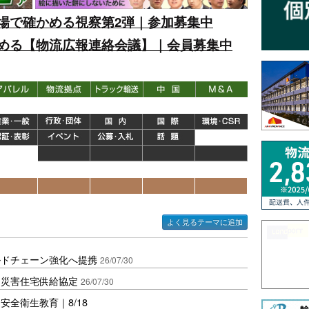
場で確かめる視察第2弾｜参加募集中
める【物流広報連絡会議】｜会員募集中
よく見るテーマに追加
ルドチェーン強化へ提携
26/07/30
と災害住宅供給協定
26/07/30
全衛生教育｜8/18