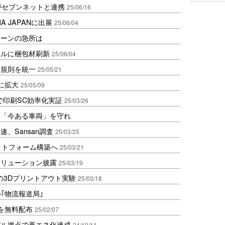
がセブンネットと連携
25/06/16
 JAPANに出展
25/06/04
ェーンの急所は
ールに梱包材刷新
25/06/04
名規則を統一
25/05/21
に拡大
25/05/09
で印刷SC効率化実証
25/03/26
は「今ある車両」を守れ
、Sansan調査
25/03/25
ットフォーム構築へ
25/03/21
ソリューション披露
25/03/19
の3Dプリントアウト実験
25/03/18
ル｢物流報道局｣
ルを無料配布
25/02/07
バル拠点で再エネ化達成
24/10/11