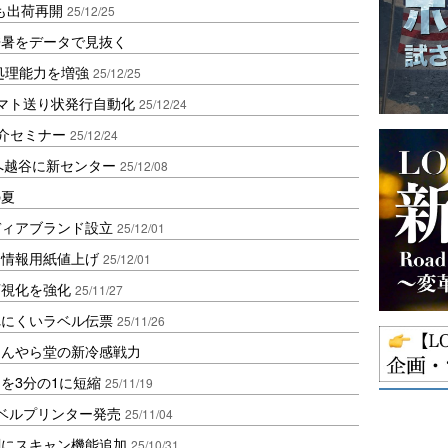
も出荷再開
25/12/25
酷暑をデータで見抜く
の処理能力を増強
25/12/25
でヤマト送り状発行自動化
25/12/24
」紹介セミナー
25/12/24
へ越谷に新センター
25/12/08
の夏
ディアブランド設立
25/12/01
・情報用紙値上げ
25/12/01
可視化を強化
25/11/27
れにくいラベル伝票
25/11/26
ほんやら堂の新冷感戦力
を3分の1に短縮
25/11/19
ベルプリンター発売
25/11/04
刷にスキャン機能追加
25/10/31