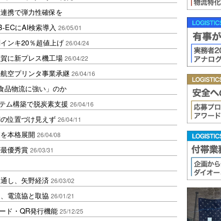
種連携で弾力性確保を
-ECにAI検索導入
26/05/01
インキ20％超値上げ
26/04/24
滋賀に新プレス機工場
26/04/22
の航空プリンタ事業承継
26/04/16
「食品物流に強い」のか
ステム構築で脱炭素支援
26/04/16
網の位置づけ見えず
26/04/11
業を本格展開
26/04/08
が最優秀賞
26/03/31
見通し、矢野経済
26/03/02
進、電流協と取協
26/01/21
コード・QR発行機能
25/12/25