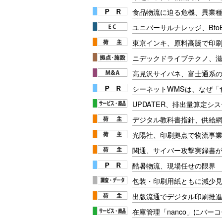
食品物流に迫る危機、異業
ユニバーサルナレッジ、BtoB
東京インキ、原料高騰で印刷
ニデックドライブテクノ、
高見沢サイバネ、富士通系
シーネットWMSは、なぜ
UPDATER、排出量算定シ
デジタル教科書指針、供給
光陽社、印刷拠点で物流事
関通、サイバー攻撃実録書
酷暑物流、現場任せの限界
包装・印刷用紙ともに減少
出版流通でデジタル印刷推
在庫管理「nanco」にバー