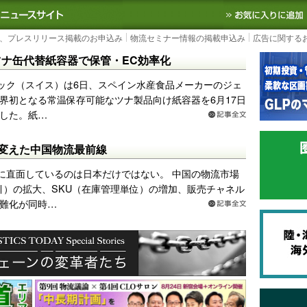
S TODAY｜国内最大の物流ニュースサイト
3PL, SCMなど国内外の最新の物流
、プレスリリース掲載のお申込み
物流セミナー情報の掲載申込み
広告に関する
ナ缶代替紙容器で保管・EC効率化
ック（スイス）は6日、スペイン水産食品メーカーのジェ
界初となる常温保存可能なツナ製品向け紙容器を6月17日
した。紙…
imbが変えた中国物流最前線
に直面しているのは日本だけではない。 中国の物流市場
引）の拡大、SKU（在庫管理単位）の増加、販売チャネル
難化が同時…