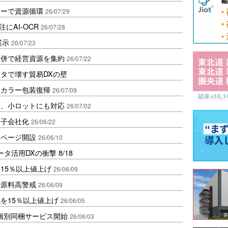
ターで資源循環
26/07/29
受注にAI-OCR
26/07/28
展示
26/07/23
合併で経営資源を集約
26/07/22
タで壊す貿易DXの壁
えカラー包装復帰
26/07/09
設、小ロットにも対応
26/07/02
を子会社化
26/06/22
援ページ開設
26/06/10
活用DXの衝撃 8/18
15％以上値上げ
26/06/09
で原料高警戒
26/06/09
を15％以上値上げ
26/06/05
個別同梱サービス開始
26/06/03