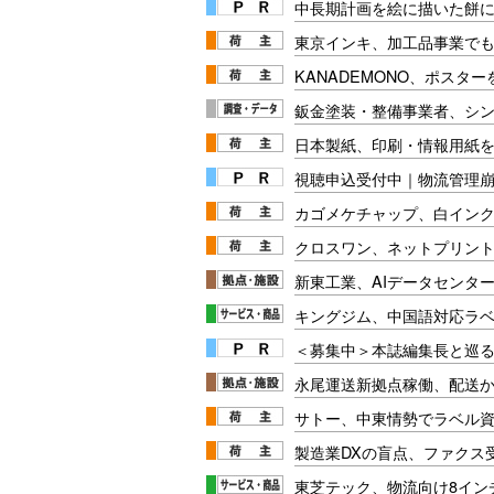
中長期計画を絵に描いた餅にし
東京インキ、加工品事業で
KANADEMONO、ポスタ
鈑金塗装・整備事業者、シン
日本製紙、印刷・情報用紙を
視聴申込受付中｜物流管理
カゴメケチャップ、白イン
クロスワン、ネットプリント
新東工業、AIデータセンタ
キングジム、中国語対応ラ
＜募集中＞本誌編集長と巡る
永尾運送新拠点稼働、配送
サトー、中東情勢でラベル
製造業DXの盲点、ファクス受
東芝テック、物流向け8イン