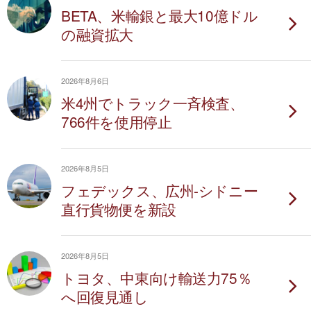
BETA、米輸銀と最大10億ドル
の融資拡大
2026年8月6日
米4州でトラック一斉検査、
766件を使用停止
2026年8月5日
フェデックス、広州-シドニー
直行貨物便を新設
2026年8月5日
トヨタ、中東向け輸送力75％
へ回復見通し