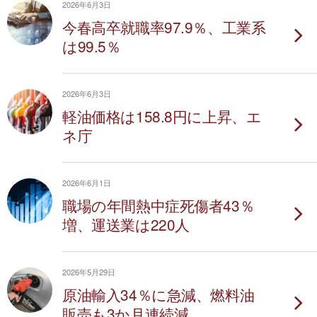
2026年6月3日
今春高卒就職率97.9％、工業系
は99.5％
2026年6月3日
軽油価格は158.8円に上昇、エ
ネ庁
2026年6月1日
職場の年間熱中症死傷者43％
増、運送業は220人
2026年5月29日
原油輸入34％に急減、燃料油
販売も3か月連続減