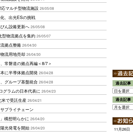
社対応マルチ型物流施設
26/05/08
化、出光ESの挑戦
スびん設備更新へ
26/05/08
化型物流拠点を集約
26/05/07
物流拠点整備
26/04/30
の物流用地売却
26/04/30
、常磐道の拠点再編＜8/7＞
熊本に半導体拠点開発
26/04/28
点、グループ基盤統合
26/04/28
過去記事
誘致プログラムの日本代表に
26/04/23
北米で受託生産
過去記事
26/04/21
るサプライチェーン
NK」構想明らかに
26/04/20
太陽光発電を開始
26/04/20
11月26日