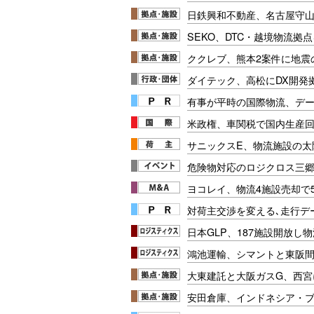
日鉄興和不動産、名古屋守
SEKO、DTC・越境物流拠
ククレブ、熊本2案件に地震
ダイテック、高松にDX開発
有事が平時の国際物流、デー
米政権、車関税で国内生産
サニックスE、物流施設の太
危険物対応のロジクロス三郷
ヨコレイ、物流4施設売却で
対荷主交渉を変える､走行データ
日本GLP、187施設開放し物
鴻池運輸、シマントと東阪
大東建託と大阪ガスG、西宮
安田倉庫、インドネシア・