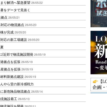
詰まり解消へ緊急要望
26/05/22
酷暑をデータで見抜く
送拠点
26/05/21
体対応の物流拠点
26/05/20
新棟が完成
26/05/20
器対応の新工場建設
26/05/20
の夏
カゴ近郊で物流施設開発
26/05/19
空港拠点を拡張
26/05/19
器生産拠点を拡張
26/05/19
体材料新拠点建設
26/05/19
ほんやら堂の新冷感戦力
岬に新危険品物流拠点
26/05/14
物流施設着工
26/05/13
蔵物流施設を開発
26/05/11