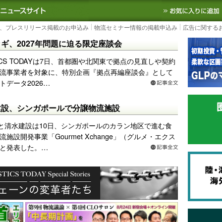
S TODAY｜国内最大の物流ニュースサイト
3PL, SCMなど国内外の最新の物流
、プレスリリース掲載のお申込み
物流セミナー情報の掲載申込み
広告に関する
ギ、2027年問題に迫る限定座談会
TICS TODAYは7日、首都圏や北関東で拠点の見直しや契約
流事業者を対象に、特別企画『拠点再編座談会』として
データ2026…
建設、シンガポールで分譲物流施設
と清水建設は10日、シンガポールのカラン地区で進む食
施設開発事業「Gourmet Xchange」（グルメ・エクス
と発表した。…