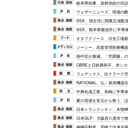
岐阜県知事、資材供給の目
ウェザーニューズ、現場の
SSX、境古河に関東広域配
SSX、熊本県菊池市に半導
オタフクソース、日光工場
ジーシー、高度管理医療機
熱中症が激減、「空調服」
CBREと日鉄興和不、米シ
フェデックス、比クラーク
RATIONAL、仏・厨房機
中興化成工業、長崎に半導
夏の現場を首元から救う、
日本トランスシティ、木曽
日本GLP、大阪府八尾市で
神鋼不動産、尼崎で冷凍冷