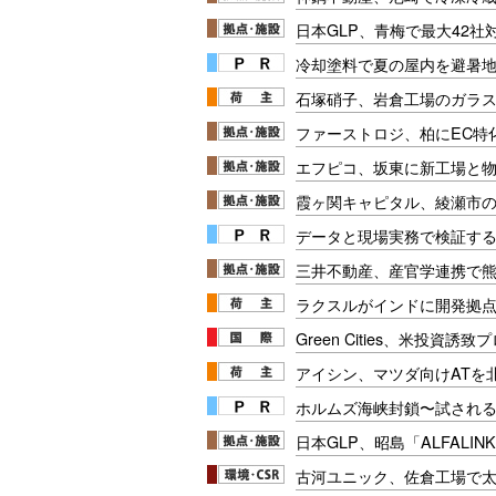
日本GLP、青梅で最大42
冷却塗料で夏の屋内を避暑地
石塚硝子、岩倉工場のガラ
ファーストロジ、柏にEC特
エフピコ、坂東に新工場と
霞ヶ関キャピタル、綾瀬市
データと現場実務で検証する
三井不動産、産官学連携で
ラクスルがインドに開発拠
Green Cities、米投資
アイシン、マツダ向けATを
ホルムズ海峡封鎖〜試され
日本GLP、昭島「ALFALI
古河ユニック、佐倉工場で