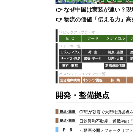
👉️
なぜ中国は実装が速い？現
👉️
物流の価値「伝える力」高
ピックアップテーマ
テーマ一覧
スペシャルコンテンツ一覧
開発・整備拠点
CREが朝霞で大型物流拠点
日鉄興和不動産、近畿初の「01-
＜動画公開＞フォークリフト安