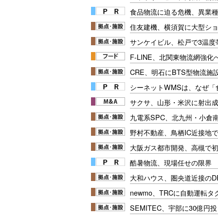
食品物流に迫る危機、異業
住友建機、横須賀に大型シ
サンケイビル、松戸で3温度
F-LINE、北関東物流網強
CRE、明石にBTS型物流施
シーネットWMSは、なぜ
サクサ、山形・米沢に射出
九電系SPC、北九州・小倉
野村不動産、鳥栖IC近接地
大阪ガス都市開発、高槻で
酷暑物流、現場任せの限界
大和ハウス、圏央道近接のD
newmo、TRCに自動運転
SEMITEC、宇部に30億円