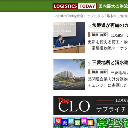
LOGISTIC
LogisticsToday総合トップに戻る
取材のご依頼
常磐道が再編のカ
LOGIS
更新を控える荷主・物
「常磐道物流マーケット
三菱地所と清水
三菱地所
品関連企業向け分譲物流
チェンジ）に参画した