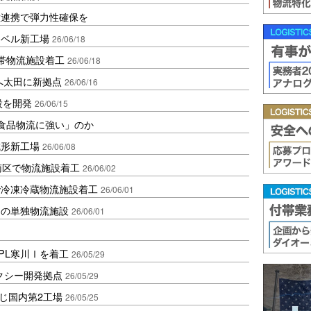
種連携で弾力性確保を
ョベル新工場
26/06/18
帯物流施設着工
26/06/18
化へ太田に新拠点
26/06/16
設を開発
26/06/15
「食品物流に強い」のか
成形新工場
26/06/08
南区で物流施設着工
26/06/02
で冷凍冷蔵物流施設着工
26/06/01
初の単独物流施設
26/06/01
PL寒川Ⅰを着工
26/05/29
タクシー開発拠点
26/05/29
投じ国内第2工場
26/05/25