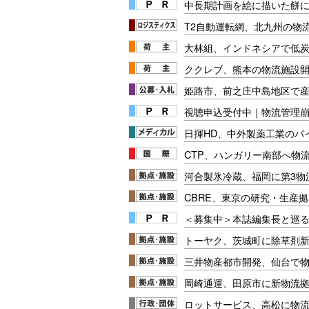
中長期計画を絵に描いた餅にし
T2自動運転網、北九州の物
大林組、インドネシアで低
ククレブ、熊本の物流施設開
姫路市、前之庄中島地区で
視聴申込受付中｜物流管理
日揮HD、中外製薬工業のバ
CTP、ハンガリー南部へ物
河合製氷冷蔵、福岡に第3物
CBRE、東京の研究・生産
＜募集中＞本誌編集長と巡る
トーヤク、茨城町に除草剤
三井物産都市開発、仙台で物
岡崎通運、田原市に新物流
ロットサービス、高松に物