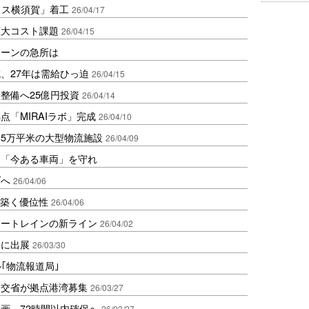
ロス横須賀」着工
26/04/17
拡大コスト課題
26/04/15
ェーンの急所は
、27年は需給ひっ迫
26/04/15
整備へ25億円投資
26/04/14
「MIRAIラボ」完成
26/04/10
5万平米の大型物流施設
26/04/09
は「今ある車両」を守れ
ブへ
26/04/06
えが築く優位性
26/04/06
ワートレインの新ライン
26/04/02
展に出展
26/03/30
ル｢物流報道局｣
国交省が拠点港湾募集
26/03/27
画、72時間以内確保へ
26/03/27