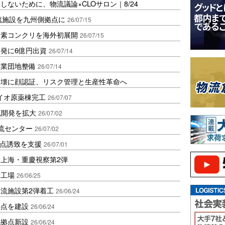
ないために、物流議論×CLOサロン｜8/24
流施設を九州側拠点に
26/07/15
炭素コンクリを海外初展開
26/07/15
発に6億円出資
26/07/14
産業団地整備
26/07/14
崩壊に顔認証、リスク管理と生産性革命へ
イオ原薬棟完工
26/07/07
流開発を拡大
26/07/02
流センター
26/07/02
拠点誘致を支援
26/07/01
上海・重慶視察第2弾
新工場
26/06/25
流施設第2弾着工
26/06/24
拠点を建設
26/06/24
流拠点新設
26/06/24