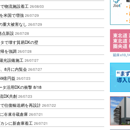
山で物流施設着工
26/08/03
点を米国で増強
26/07/29
の重大被害なし
26/07/29
拠点新設
26/07/28
タで壊す貿易DXの壁
回帰を強調
26/07/28
陽光設備施工
26/07/27
、8月に内覧会
26/07/27
59億円益
26/07/23
活用DXの衝撃 8/18
流DX共創
26/07/23
間で往復輸送網を再設計
26/07/22
に冷凍冷蔵倉庫
26/07/21
ブカシに新倉庫着工
26/07/21