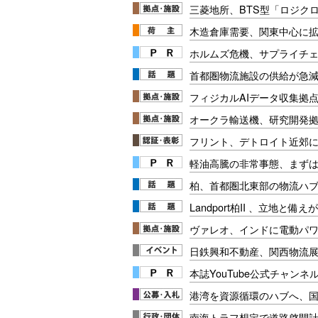
三菱地所、BTS型「ロジク
木造倉庫需要、関東中心に
ホルムズ危機、サプライチ
首都圏物流施設の供給が急減
フィジカルAIデータ収集拠点
オークラ輸送機、研究開発拠点
フリント、デトロイト近郊に
軽油高騰の非常事態、まず
柏、首都圏北東部の物流ハ
Landport柏II 、立地と備
ヴァレオ、インドに電動パ
日鉄興和不動産、関西物流
本誌YouTube公式チャンネ
港湾を資源循環のハブへ、
南海トラフ想定で道路啓開計