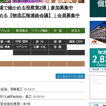
場で確かめる視察第2弾｜参加募集中
める【物流広報連絡会議】｜会員募集中
よく見るテーマに追加
を拡張、B棟着工
26/08/07
LabFactory」着工
26/08/04
全衛生教育｜8/18