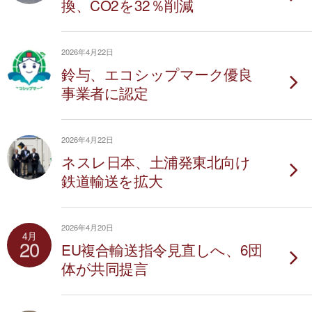
換、CO2を32％削減
2026年4月22日
鈴与、エコシップマーク優良
事業者に認定
2026年4月22日
ネスレ日本、土浦発東北向け
鉄道輸送を拡大
2026年4月20日
4月
20
EU複合輸送指令見直しへ、6団
体が共同提言