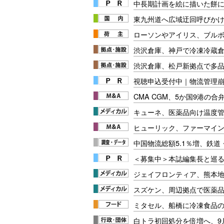
中長期計画を絵に描いた餅にし
東九州道へ広域迂回呼びかけ【
ローソンやアイリス、ブル
渋沢倉庫、神戸で冷凍冷蔵
渋沢倉庫、松戸新拠点で多
視聴申込受付中｜物流管理
CMA CGM、5か国9港の合
キューネ、医薬品向け温度
ヒューリック、ファーマイ
中国物流総額5.1％増、鉄
＜募集中＞本誌編集長と巡る
ジェイフロンティア、熊本
スズケン、周辺拠点で医薬
ミタセル、船橋に冷凍食品
白トラ初回処分を倍増へ、9