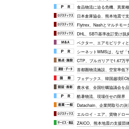
食品物流に迫る危機、異業
日本倉庫協会、熊本地震で
Flytrex、Nashとマルチ
DHL、SBTi基準改訂受け
ベクター、エアモビリティと
シーネットWMSは、なぜ
CTP、ブルガリアで1.67
首都圏物流施設、空室率低
フェデックス、韓国越境EC
農水省、全国牡蠣協議会を
酷暑物流、現場任せの限界
Datachain、企業間取引
エルロイ・エア、貨物ドロー
ZAICO、熊本地震の支援団