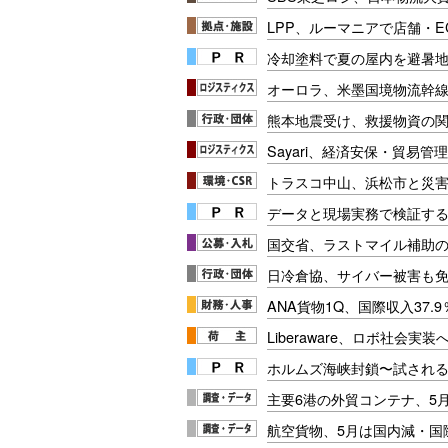
LPP、ルーマニアで店舗・
冷却塗料で夏の屋内を避暑地
オーロラ、米墨国境物流幹
熊本地震受け、救援物資の
Sayari、経済安保・貿易管
トラスコ中山、浜松市と災
データと現場実務で検証する
国交省、ラストマイル補助の
日冷倉協、サイバー被害も
ANA貨物1Q、国際収入37.9
Liberaware、ロボ社会実
ホルムズ海峡封鎖〜試され
主要6港の外貿コンテナ、5月
航空貨物、5月は国内減・国