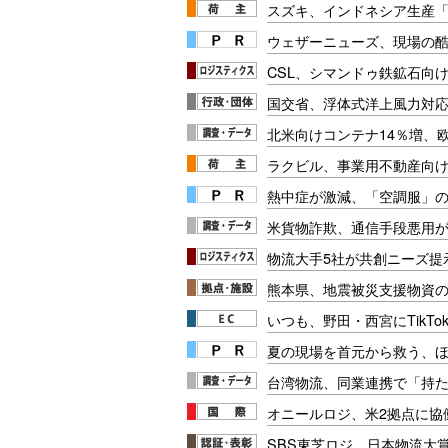
スズキ、インドネシア生産「
ウェザーニューズ、現場の
CSL、シマンドゥ鉄鉱石向
国交省、浮体式洋上風力対
北米向けコンテナ14％増、
ラクビル、事業用不動産向け
熱中症が激減、「空調服」
米貨物詐欺、通信手段悪用
物流大手5社が共創ニーズ提
熊本県、地震被災支援物資
いつも、野田・西宮にTikTok
夏の現場を首元から救う、
台湾物流、同業連携で「持
オニールロジ、米2拠点に協
SBS東芝ロジ、日本物流大