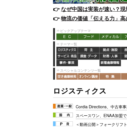
👉️
なぜ中国は実装が速い？現
👉️
物流の価値「伝える力」高
ピックアップテーマ
テーマ一覧
スペシャルコンテンツ一覧
ロジスティクス
Cordia Directions、
スペースワン、ENAA加盟で
＜動画公開＞フォークリフト安