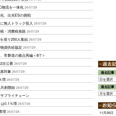
EC物流を一体化
26/07/29
化、出光ESの挑戦
線に無人トラック投入
26/07/29
関税・消費税免除
26/07/29
理を巡り250人集結
26/07/29
害物資供給協定
26/07/29
、常磐道の拠点再編＜8/7＞
2次公募
26/07/29
免責対象
26/07/29
過去記事
％増
26/07/29
装へ共創開始
過去記事
26/07/29
るサプライチェーン
は0.1％増
26/07/29
際増
26/07/29
11月26日