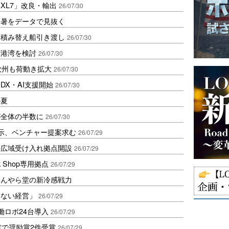
XL7」改良・輸出
26/07/30
酷暑をデータで見抜く
け積み替え船引き渡し
26/07/30
応港湾を検討
26/07/30
欧州も荷動き拡大
26/07/30
DX・AI支援開始
26/07/30
の夏
が全体の半数に
26/07/30
示、ベンチャー提案求む
26/07/29
の広域受け入れ拠点開設
26/07/29
 Shop専用拠点
26/07/29
ほんやら堂の新冷感戦力
たない経営」
26/07/29
働ロボ24台導入
26/07/29
賞で奨励賞2件受賞
26/07/29