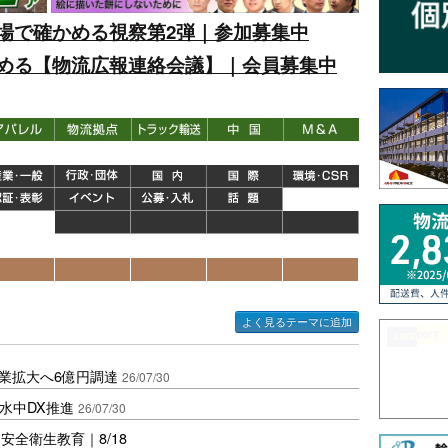
場で確かめる視察第2弾｜参加募集中
める【物流広報連絡会議】｜会員募集中
よく見るテーマに追加
中古車事業拡大へ6億円調達
26/07/30
水中DX推進
26/07/30
全衛生教育｜8/18