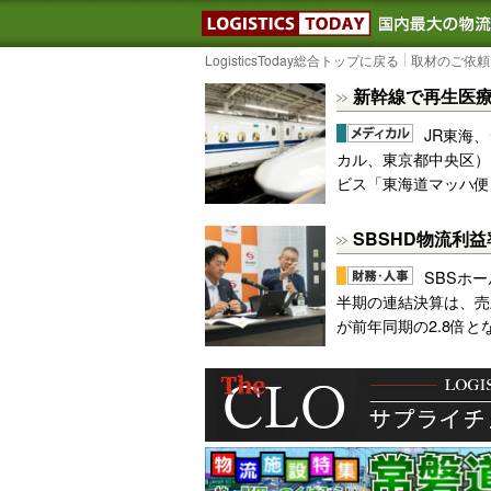
LOGISTIC
LogisticsToday総合トップに戻る
取材のご依頼
新幹線で再生医
JR東海、
カル、東京都中央区）
ビス「東海道マッハ便
SBSHD物流利
SBSホー
半期の連結決算は、売上
が前年同期の2.8倍とな