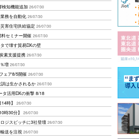
影響検知機能追加
26/07/30
針業務を自動化
26/07/30
と災害住宅供給協定
26/07/30
燃料セミナー開催
26/07/30
タで壊す貿易DXの壁
脱炭素支援提携
26/07/30
5％増
26/07/30
フェア8/5開催
26/07/30
教訓は生かされるか
26/07/30
活用DXの衝撃 8/18
日14時】
26/07/30
0時30分】
26/07/30
ロロジスピッチに3社登壇
26/07/30
の輸送を注視
26/07/30