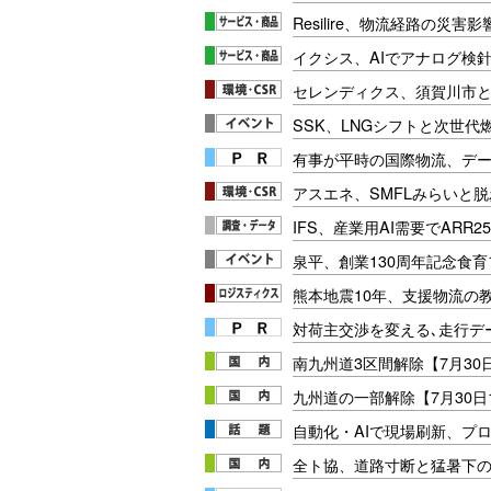
Resilire、物流経路の災害
イクシス、AIでアナログ検
セレンディクス、須賀川市
SSK、LNGシフトと次世代
有事が平時の国際物流、デー
アスエネ、SMFLみらいと
IFS、産業用AI需要でARR2
泉平、創業130周年記念食育
熊本地震10年、支援物流の
対荷主交渉を変える､走行データ
南九州道3区間解除【7月30
九州道の一部解除【7月30日1
自動化・AIで現場刷新、プ
全ト協、道路寸断と猛暑下