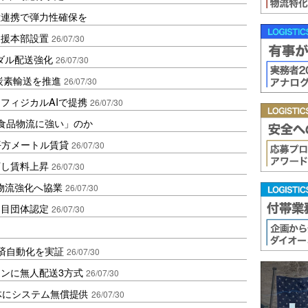
種連携で弾力性確保を
支援本部設置
26/07/30
モーダル配送強化
26/07/30
脱炭素輸送を推進
26/07/30
フィジカルAIで提携
26/07/30
「食品物流に強い」のか
万平方メートル賃貸
26/07/30
下し賃料上昇
26/07/30
物流強化へ協業
26/07/30
品目団体認定
26/07/30
の決済自動化を実証
26/07/30
ンに無人配送3方式
26/07/30
体にシステム無償提供
26/07/30