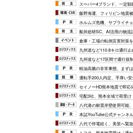
スーパー4ブランド、一定額
飯野海運、フィリピン地震被
ホルムズ危機、サプライチ
船井総研SC、AI活用の物
倉庫・工場の転倒災害対策
九州道など110.8キロ通行止
九州道など17区間で通行規制
軽油高騰の非常事態、まず
運転手200人内定、手厚い
セイノーHD熊本地震で即応
宅配3社、熊本全域で荷受け
八代港の耐震岸壁使用可能
本誌YouTube公式チャンネ
八代で停電続く、美里へ緊急
トヨタ、熊本地震受け「通