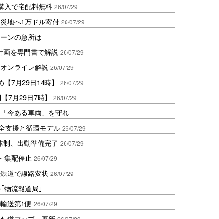
購入で宅配料無料
26/07/29
災地へ1万ドル寄付
26/07/29
ェーンの急所は
流計画を専門書で解説
26/07/29
をオンライン解説
26/07/29
め【7月29日14時】
26/07/29
【7月29日7時】
26/07/29
は「今ある車両」を守れ
安全支援と循環モデル
26/07/29
体制、出動準備完了
26/07/29
・集配停止
26/07/29
、鉄道で線路変状
26/07/29
ル｢物流報道局｣
輸送第1便
26/07/29
れた道マップ」更新
26/07/29