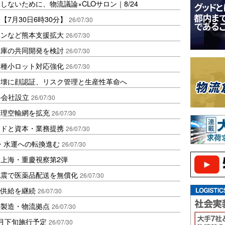
ないために、物流議論×CLOサロン｜8/24
7月30日6時30分】
26/07/30
ボンなど熊本支援拡大
26/07/30
倉庫の共同開発を検討
26/07/30
品種小ロット対応強化
26/07/30
崩壊に顔認証、リスク管理と生産性革命へ
弁会社設立
26/07/30
管理空輸網を拡充
26/07/30
ンドと資本・業務提携
26/07/30
道・水運への転換進む
26/07/30
上海・重慶視察第2弾
地震で医薬品配送を無償化
26/07/30
品供給を継続
26/07/30
の製造・物流拠点
26/07/30
月下旬施行予定
26/07/30