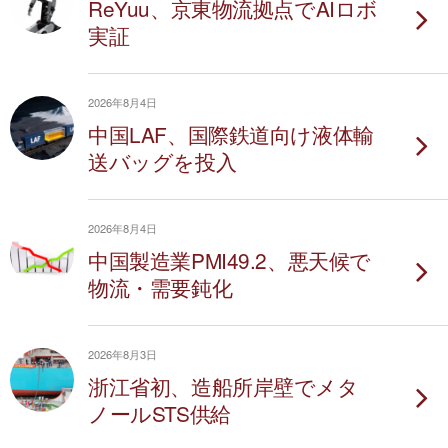
ReYuu、京東物流拠点でAIロボ
実証
2026年8月4日
中国LAF、国際鉄道向け液体輸
送バッグを投入
2026年8月4日
中国製造業PMI49.2、悪天候で
物流・需要鈍化
2026年8月3日
浙江省初、造船所岸壁でメタ
ノールSTS供給